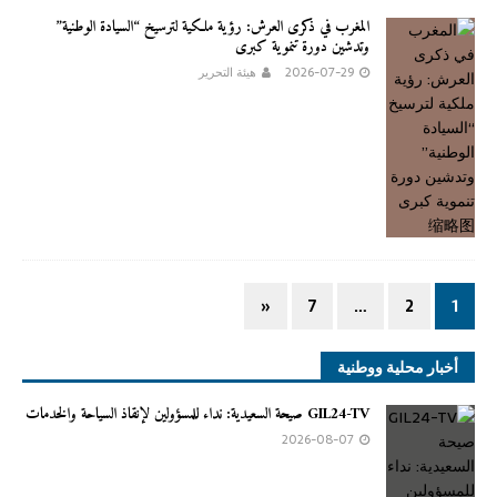
المغرب في ذكرى العرش: رؤية ملكية لترسيخ “السيادة الوطنية”
وتدشين دورة تنموية كبرى
2026-07-29
هيئة التحرير
«
7
…
2
1
أخبار محلية ووطنية
GIL24-TV صيحة السعيدية: نداء للمسؤولين لإنقاذ السياحة والخدمات
2026-08-07