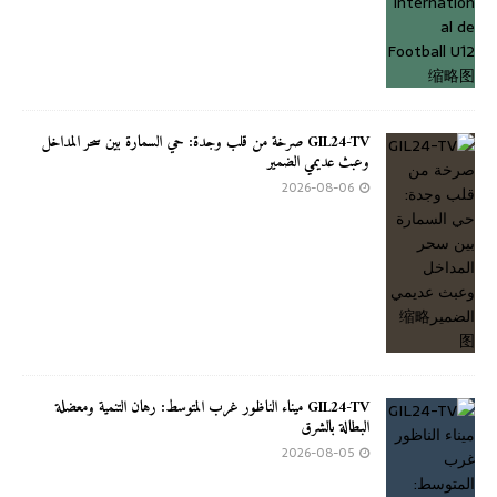
GIL24-TV صرخة من قلب وجدة: حي السمارة بين سحر المداخل
وعبث عديمي الضمير
2026-08-06
GIL24-TV ميناء الناظور غرب المتوسط: رهان التنمية ومعضلة
البطالة بالشرق
2026-08-05