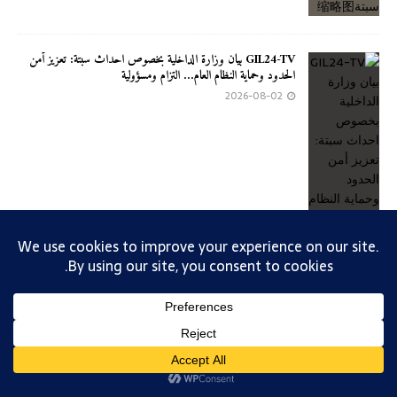
GIL24-TV بيان وزارة الداخلية بخصوص احداث سبتة: تعزيز أمن
الحدود وحماية النظام العام… التزام ومسؤولية
2026-08-02
تصميم 2019 - عبد العالي جابري - الهاتف 0661441451