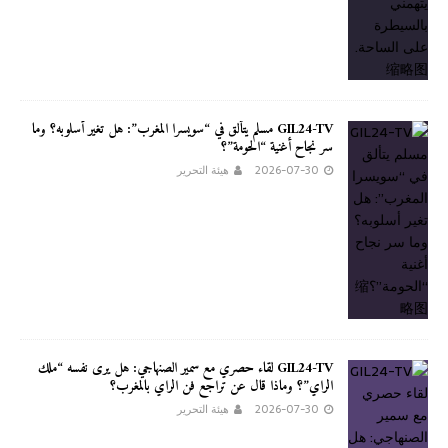
GIL24-TV مسلم يتألق في “سويسرا المغرب”: هل تغير أسلوبه؟ وما
سر نجاح أغنية “الحومة”؟
2026-07-30
هيئة التحرير
GIL24-TV لقاء حصري مع سمير الصنهاجي: هل يرى نفسه “ملك
الراي”؟ وماذا قال عن تراجع فن الراي بالمغرب؟
2026-07-30
هيئة التحرير