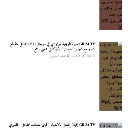
GIL24-TV سهرة تاريخية للداودي في مهرجان إفران: تفاعل منقطع
النظير مع “جيبوا العرسان” وكوكتيل شعبي رائع
2026-07-30
هيئة التحرير
GIL24-TV إفران تشتعل بالأضواء: أقوى لحظات التفاعل الجماهيري