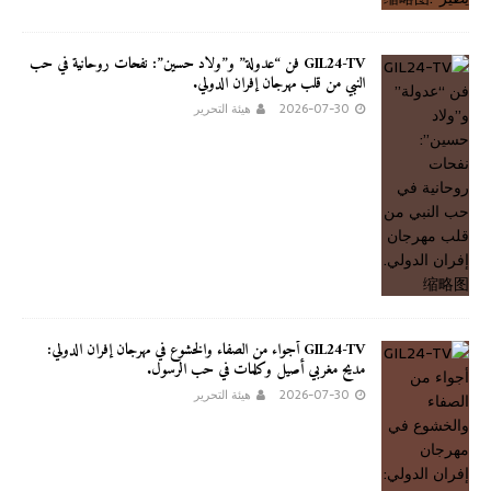
GIL24-TV فن “عدولة” و”ولاد حسين”: نفحات روحانية في حب
النبي من قلب مهرجان إفران الدولي.
2026-07-30
هيئة التحرير
GIL24-TV أجواء من الصفاء والخشوع في مهرجان إفران الدولي:
مديح مغربي أصيل وكلمات في حب الرسول.
2026-07-30
هيئة التحرير