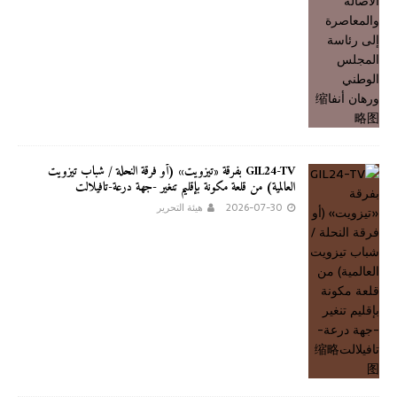
GIL24-TV بفرقة «تيزويت» (أو فرقة النحلة / شباب تيزويت
العالمية) من قلعة مكونة بإقليم تنغير -جهة درعة-تافيلالت
2026-07-30
هيئة التحرير