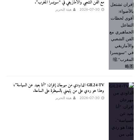
مع الفن الشعبي والأمازيغي في “سويسرا المغرب”.
2026-07-30
هيئة التحرير
GIL24-TV الداودي من مهرجان إفران: “أنا بعيد عن السياسة”،
وهذا هو ردي على من يتهمني بالسيطرة على الساحة.
2026-07-30
هيئة التحرير