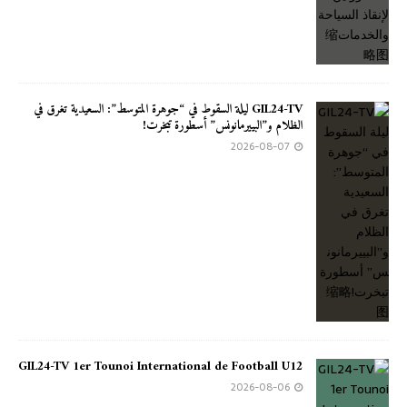
GIL24-TV ليلة السقوط في “جوهرة المتوسط”: السعيدية تغرق في
الظلام و”البييرمانونس” أسطورة تبخرت!
2026-08-07
GIL24-TV 1er Tounoi International de Football U12
2026-08-06