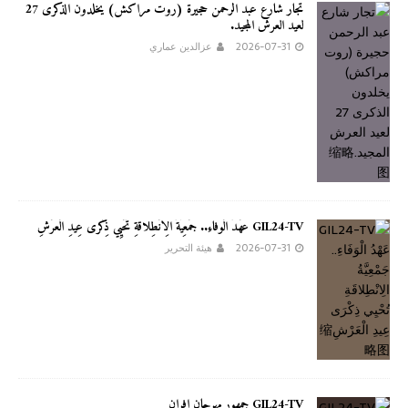
تجار شارع عبد الرحمن حجيرة (روت مراكش) يخلدون الذكرى 27
لعيد العرش المجيد.
2026-07-31
عزالدين عماري
GIL24-TV عَهْدُ الْوَفَاءِ.. جَمْعِيَّةُ الِانْطِلاقَةِ تُحْيِي ذِكْرَى عِيدِ الْعَرْشِ
2026-07-31
هيئة التحرير
GIL24-TV جمهور مهرجان افران