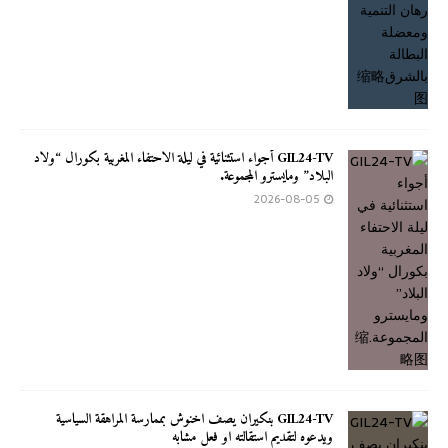
GIL24-TV أجواء استثنائية في ليلة الاحتفاء المغربية بكورال “ولاد
البلاد” ومايسترو المجموعة.
2026-08-05
GIL24-TV بنكيران يصف اخنوش بممارسة المراهقة السياسية
ويدعوه لتقديم استقالته او فعل مشابه