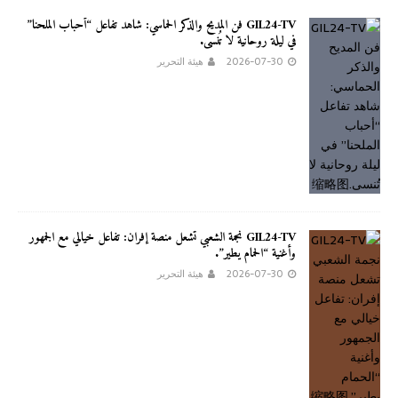
GIL24-TV فن المديح والذكر الحماسي: شاهد تفاعل “أحباب الملحنا”
في ليلة روحانية لا تُنسى.
2026-07-30
هيئة التحرير
GIL24-TV نجمة الشعبي تشعل منصة إفران: تفاعل خيالي مع الجمهور
وأغنية “الحمام يطير”.
2026-07-30
هيئة التحرير