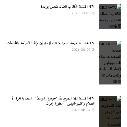
GIL24-TV الكلاب الضالة تنتعش بوجدة
2026-08-08
GIL24-TV صيحة السعيدية: نداء للمسؤولين لإنقاذ السياحة والخدمات
2026-08-07
GIL24-TV ليلة السقوط في “جوهرة المتوسط”: السعيدية تغرق في
الظلام و”البييرمانونس” أسطورة تبخرت!
2026-08-07