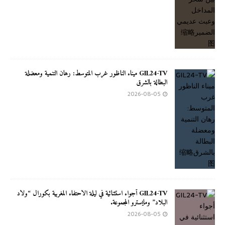
GIL24-TV ميناء الناظور غرب المتوسط: رهان التنمية ومعضلة
البطالة بالشرق
2026-08-05
GIL24-TV أجواء استثنائية في ليلة الاحتفاء المغربية بكورال “ولاد
البلاد” ومايسترو المجموعة.
2026-08-05