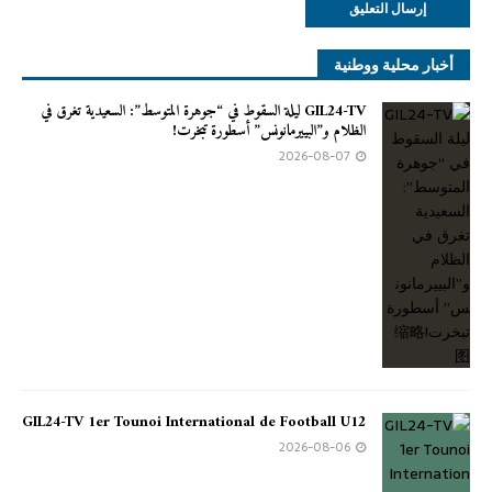
أخبار محلية ووطنية
GIL24-TV ليلة السقوط في “جوهرة المتوسط”: السعيدية تغرق في
الظلام و”البييرمانونس” أسطورة تبخرت!
2026-08-07
GIL24-TV 1er Tounoi International de Football U12
2026-08-06