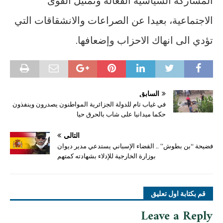
المشاركة السياسية الفعالة وتمثيل القوى
الاجتماعية، بعيدا عن الصراعات والانشقاقات التي
تؤدي الى انهاك الاحزاب وإضعافها.
السابق
في غياب تام للدولة الجزائرية المواطنون يصدرون وينفذون
حكما ميدانيا على شاب بالحرق حيا
التالي
فضيحة “بن بطوش” .. القضاء الإسباني يستدعي مدير ديوان
بوزارة الخارجية للإدلاء بشهادته كمتهم
قم بكتابة اول تعليق
Leave a Reply