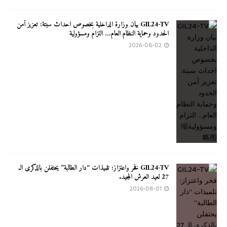
GIL24-TV بيان وزارة الداخلية بخصوص احداث سبتة: تعزيز أمن
الحدود وحماية النظام العام… التزام ومسؤولية
2026-08-02
GIL24-TV فخر واعتزاز: تلميذات “دار الطالبة” يحتفلن بالذكرى الـ
27 لعيد العرش المجيد.
2026-08-01