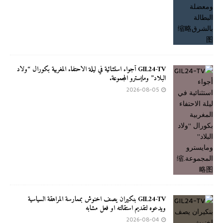
GIL24-TV أجواء استثنائية في ليلة الاحتفاء المغربية بكورال “ولاد
البلاد” ومايسترو المجموعة.
2026-08-05
GIL24-TV بنكيران يصف اخنوش بممارسة المراهقة السياسية
ويدعوه لتقديم استقالته او فعل مشابه
2026-08-04