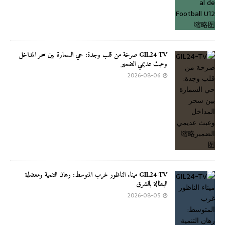
GIL24-TV صرخة من قلب وجدة: حي السمارة بين سحر المداخل
وعبث عديمي الضمير
2026-08-06
GIL24-TV ميناء الناظور غرب المتوسط: رهان التنمية ومعضلة
البطالة بالشرق
2026-08-05