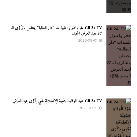
GIL24-TV فخر واعتزاز: تلميذات “دار الطالبة” يحتفلن بالذكرى الـ
27 لعيد العرش المجيد.
2026-08-01
GIL24-TV عَهْدُ الْوَفَاءِ.. جَمْعِيَّةُ الِانْطِلاقَةِ تُحْيِي ذِكْرَى عِيدِ الْعَرْشِ
2026-07-31