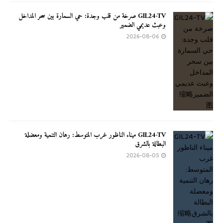
GIL24-TV صرخة من قلب وجدة: حي السمارة بين سحر المداخل
وعبث عديمي الضمير
2026-08-06
GIL24-TV ميناء الناظور غرب المتوسط: رهان التنمية ومعضلة
البطالة بالشرق
2026-08-05