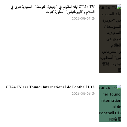
GIL24-TV ليلة السقوط في “جوهرة المتوسط”: السعيدية تغرق في
الظلام و”البييرمانونس” أسطورة تبخرت!
2026-08-07
GIL24-TV 1er Tounoi International de Football U12
2026-08-06