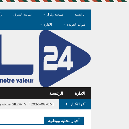
الرئيسية
سياسة وقرار
دينامية الشرق
رأ
قنوات الجريدة
الادارة
الادارة
الرئيسية
آخر الأخبار
[ 2026-08-06 ]
GIL24-TV صرخة من قلب وجدة: حي السمارة بين سحر المداخل وعبث عديمي الضمير
GIL24-TV
أخبار محلية ووطنية
[ 2026-08-06 ]
ميزانية المغرب 2027: حين تتحدث “الدولة” بصوت الحكومة