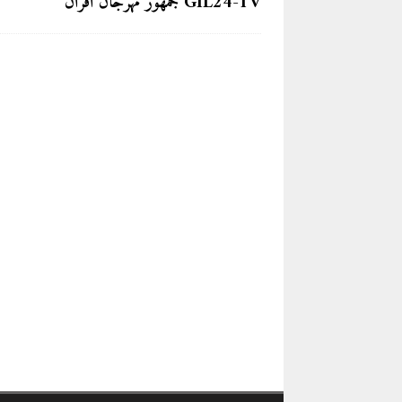
GIL24-TV جمهور مهرجان افران