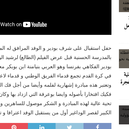
ى رمال مايوركا: هروب رئيس الحكومة فوق بحر الجثث
آخر الأخبار/عاجل
تقرير حقوقي يكشف عمق الأزمة الاجتماعية وخيارات “الانتحار الجماعي”
عل
 تحديات الحدود، وزارة الداخلية المغربية تؤكد السيطرة وتراهن على
حفل استقبال على شرف بودير و الوفد المرافق له الم
بالمدرسة الحسنية قبل عرض الفيلم (الطالع) لرشيد ال
بيان وزارة الداخلية بخصوص احداث سبتة: تعزيز أمن الحدود وحماية النظام العام…
بودير الفكاهي بفرنسا وهو العربي بنيامنة ابن بوبكر م
لية
في كرة القدم تجمع قدماء الفريق الوطني و قدماء لاعب
هجرة
ما تبحث “وجدة” عن أناقتها في مرايا الضمير
آخر الأخبار/عاجل
وتعتبر هذه مبادرة إشهارية لفلمه وأيضا من أجل فك ال
فكيك افتخارا بأصوله وايضا بوعرفة التي ازداد بها وكان 
تحية عالية لهذه المبادرة و الشكر موصول للساهرين و
الكبير لقصر الوداغير أول من يستقبل الوفد اعترافا و تشري