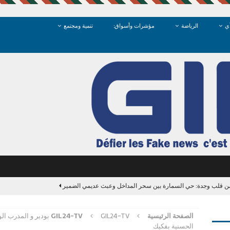
ي
الرياضة
مؤشرات وأسواق:
تنمية ومجتمع
الصفحة الرئيسية
GIL24-TV
GIL24-TV بودير و الم
آخر الأخبار/عاجل
الحسنية بفكيك