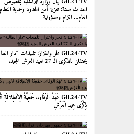
GIL24-TV بيان وزارة الداخلية بخصوص
احداث سبتة: تعزيز أمن الحدود وحماية النظام
العام… التزام ومسؤولية
GIL24-TV فخر واعتزاز: تلميذات “دار الطا
يحتفلن بالذكرى الـ 27 لعيد العرش المجيد.
GIL24-TV عَهْدُ الْوَفَاءِ.. جَمْعِيَّةُ الِانْطِلاقَةِ تُ
ذِكْرَى عِيدِ الْعَرْشِ