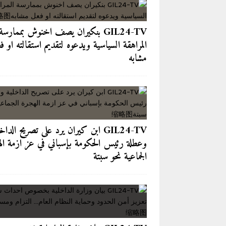
آخر الأخبار/عاجل
[ 2026-08-03 ]
من مقهى لازاري إل
GIL24-TV بنكيران يصف اخنوش بممارسة
[ 2026-08-03 ]
نزيف “باب سبتة”.. 
المراهقة السياسية ويدعوه لتقديم استقالته او ف
مشابه
للشباب
آخر الأخبار/عاجل
[ 2026-08-02 ]
الرباط — في مواجهة
“الشفافية الرقمية”
آخر الأخبار/عاجل
[ 2026-08-02 ]
GIL24-TV 
التزام ومسؤولية
GIL24-TV
GIL24-TV ابن كيران يرد على تصريح الداخ
وعطلة رئيس الحكومة بإسباني في عز ازمة ال
[ 2026-08-06 ]
مدخل السمارة.. عند
الجماعية نحو سبتة