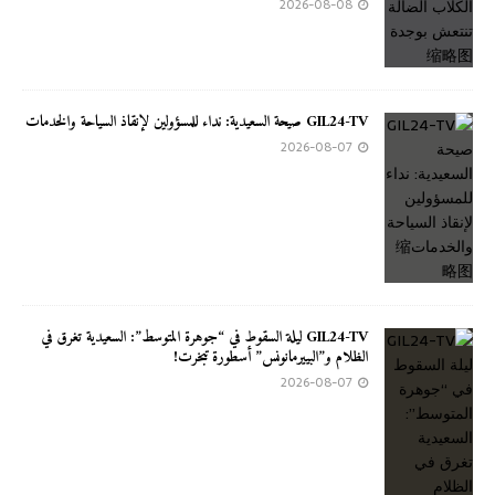
2026-08-08
GIL24-TV صيحة السعيدية: نداء للمسؤولين لإنقاذ السياحة والخدمات
2026-08-07
GIL24-TV ليلة السقوط في “جوهرة المتوسط”: السعيدية تغرق في
الظلام و”البييرمانونس” أسطورة تبخرت!
2026-08-07