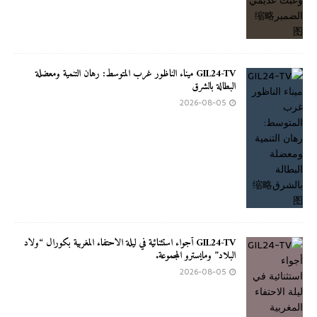
GIL24-TV ميناء الناظور غرب المتوسط: رهان التنمية ومعضلة
البطالة بالشرق
2026-08-05
GIL24-TV أجواء استثنائية في ليلة الاحتفاء المغربية بكورال “ولاد
البلاد” ومايسترو المجموعة.
2026-08-05