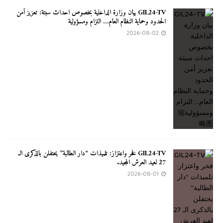
GIL24-TV بيان وزارة الداخلية بخصوص احداث سبتة: تعزيز أمن
الحدود وحماية النظام العام… التزام ومسؤولية
2026-08-02
GIL24-TV فخر واعتزاز: تلميذات “دار الطالبة” يحتفلن بالذكرى الـ
27 لعيد العرش المجيد.
2026-08-01