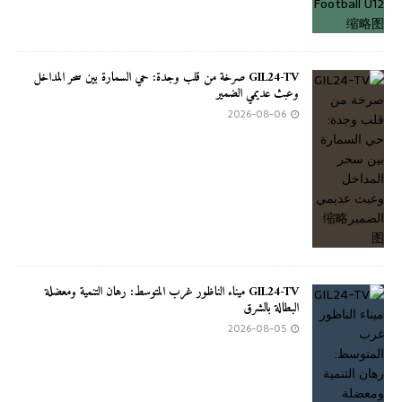
GIL24-TV صرخة من قلب وجدة: حي السمارة بين سحر المداخل
وعبث عديمي الضمير
2026-08-06
GIL24-TV ميناء الناظور غرب المتوسط: رهان التنمية ومعضلة
البطالة بالشرق
2026-08-05