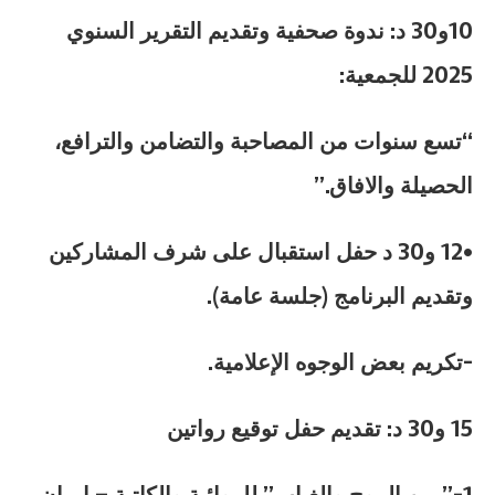
10و30 د: ندوة صحفية وتقديم التقرير السنوي
2025 للجمعية:
“تسع سنوات من المصاحبة والتضامن والترافع،
الحصيلة والافاق.”
•12 و30 د حفل استقبال على شرف المشاركين
وتقديم البرنامج (جلسة عامة).
-تكريم بعض الوجوه الإعلامية.
15 و30 د: تقديم حفل توقيع رواتين
1-” بين الموج والغياب” للروائية والكاتبة – إيمان