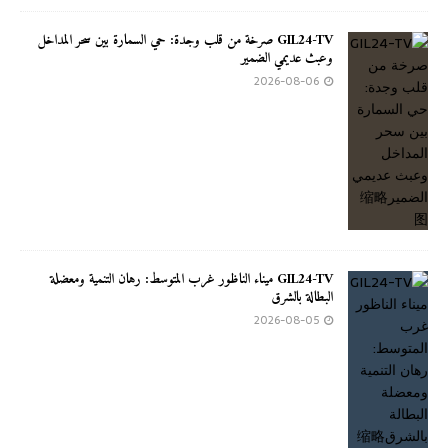
GIL24-TV صرخة من قلب وجدة: حي السمارة بين سحر المداخل
وعبث عديمي الضمير
2026-08-06
GIL24-TV ميناء الناظور غرب المتوسط: رهان التنمية ومعضلة
البطالة بالشرق
2026-08-05