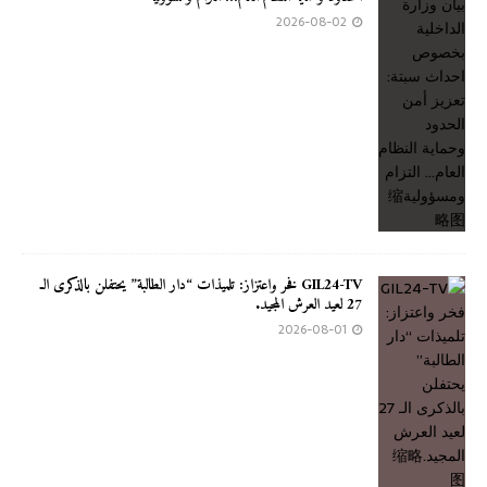
2026-08-02
GIL24-TV فخر واعتزاز: تلميذات “دار الطالبة” يحتفلن بالذكرى الـ
27 لعيد العرش المجيد.
2026-08-01