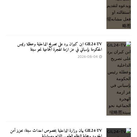
GIL24-TV ابن كيران يرد على تصريح الداخلية وعطلة رئيس
الحكومة بإسباني في عز ازمة الهجرة الجماعية نحو سبتة
2026-08-04
GIL24-TV بيان وزارة الداخلية بخصوص احداث سبتة: تعزيز أمن
الحدود وحماية النظام العام… التزام ومسؤولية