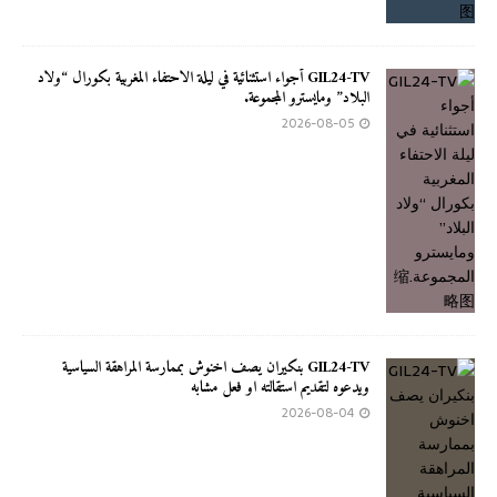
GIL24-TV أجواء استثنائية في ليلة الاحتفاء المغربية بكورال “ولاد
البلاد” ومايسترو المجموعة.
2026-08-05
GIL24-TV بنكيران يصف اخنوش بممارسة المراهقة السياسية
ويدعوه لتقديم استقالته او فعل مشابه
2026-08-04