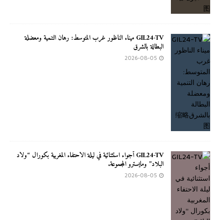
GIL24-TV ميناء الناظور غرب المتوسط: رهان التنمية ومعضلة
البطالة بالشرق
2026-08-05
GIL24-TV أجواء استثنائية في ليلة الاحتفاء المغربية بكورال “ولاد
البلاد” ومايسترو المجموعة.
2026-08-05