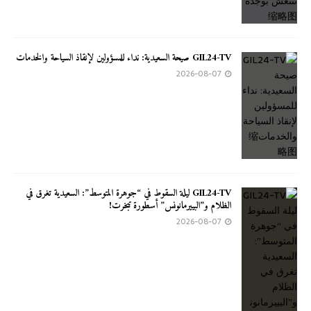
GIL24-TV صيحة السعيدية: نداء للمسؤولين لإنقاذ السياحة والخدمات
2026-08-07
GIL24-TV ليلة السقوط في “جوهرة المتوسط”: السعيدية تغرق في
الظلام و”البييرمانونس” أسطورة تبخرت!
2026-08-07