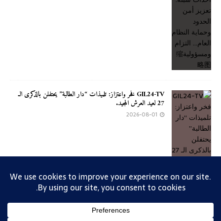
GIL24-TV فخر واعتزاز: تلميذات “دار الطالبة” يحتفلن بالذكرى الـ
27 لعيد العرش المجيد.
2026-08-01