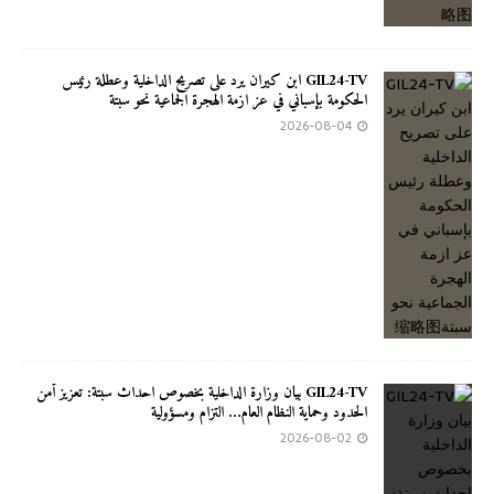
GIL24-TV ابن كيران يرد على تصريح الداخلية وعطلة رئيس
الحكومة بإسباني في عز ازمة الهجرة الجماعية نحو سبتة
2026-08-04
GIL24-TV بيان وزارة الداخلية بخصوص احداث سبتة: تعزيز أمن
الحدود وحماية النظام العام… التزام ومسؤولية
2026-08-02