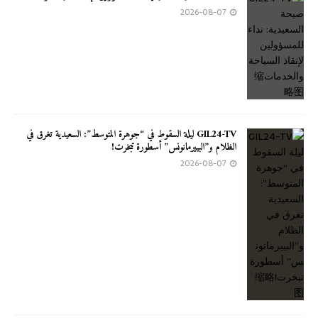
2026-08-07
GIL24-TV ليلة السقوط في “جوهرة المتوسط”: السعيدية تغرق في
الظلام و”البييرمانونس” أسطورة تبخرت!
2026-08-07