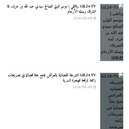
GIL24-TV وثائقي | موسم الولي الصالح سيدي عبد الله بن عزة.. لَمة
الشرفاء وصلة الأرحام
2026-08-09
GIL24-TV الشرطة القضائية بالعرائش تفتح بحثاً قضائياً في تصريحات
زائفة لمرشحة للهجرة السرية
2026-08-08