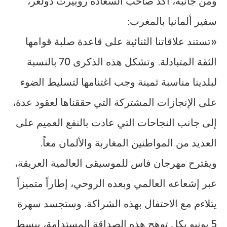
ومن جانبه، أكد صاحب السعادة روبيرت دولغر،
سفير ألمانيا بالمغرب:
«تستند علاقاتنا الثنائية على قاعدة صلبة قوامها
الثقة المتبادلة. وتشكل هذه الذكرى 70 بالنسبة
لبلدينا مناسبة ثمينة وجب اغتنامها لتسليط الضوء
على الإنجازات المشتركة التي حققناها لعقود عدة،
إلى جانب النجاحات التي عادت بالنفع العميم على
العديد من المواطنين المغاربة والألمان معاً.
ويقترح مهرجان فاس للموسيقى العالمية العريقة،
عبر إشعاعه العالمي وبعده الروحي، إطاراً متميزاً
يتلاءم مع الاحتفال بهذه الشراكة. وستجسد سهرة
5 يونيو بكل توهج هذه الصداقة المستدامة، ببسط