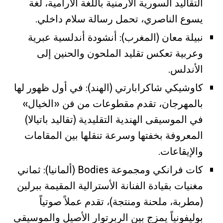
التقاليد السورية الأرمنية باللغة الآرامية، لغة
يسوع الناصري، تحمل رسالة سلام داخلي.
نبيلة معان (المغرب): أنشودة أندلسية عبرية
وعربية تعكس تقليد الملحون والحنين إلى
الأندلس.
كاوشيكي شاكرابارتي (الهند): في أول ظهور لها
بالمهرجان، تقدم مقطوعات من فن «الخيال»
في الموسيقى الهندية التقليدية (تقاليد باتيالا)
المعروفة بخفتها وسرعة تنقلها بين المقامات
والإيقاعات.
كات فرانكي ومجموعة Bodies (ألمانيا): ثماني
مغنيات بقيادة الفنانة الأسترالية المقيمة ببرلين
(مطربة، ملحنة ومنتجة)، تقدم عملاً صوتياً
بوليفونياً يمزج بين الربرتوار الأصيل والموسيقى