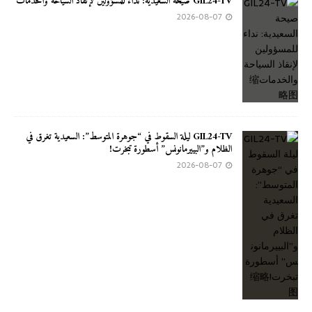
GIL24-TV صيحة السعيدية: نداء للمسؤولين لإنقاذ السياحة والخدمات
2026-08-07
GIL24-TV ليلة السقوط في “جوهرة المتوسط”: السعيدية تغرق في
الظلام و”البييرمانونس” أسطورة تبخرت!
2026-08-07