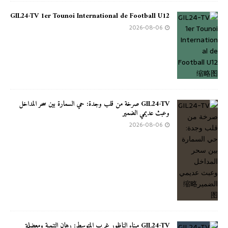
GIL24-TV 1er Tounoi International de Football U12
2026-08-06
GIL24-TV صرخة من قلب وجدة: حي السمارة بين سحر المداخل
وعبث عديمي الضمير
2026-08-06
GIL24-TV ميناء الناظور غرب المتوسط: رهان التنمية ومعضلة