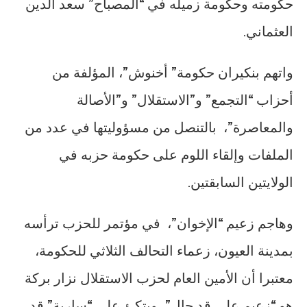
حكومته وحكومة زميله في “المصباح” سعد الدين
العثماني.
واتهم بنكيران حكومة” أخنوش”، المؤلفة من
أحزاب “التجمع” و”الاستقلال” و”الأصالة
والمعاصرة”، بالتنصل من مسؤوليتها في عدد من
الملفات وإلقاء اللوم على حكومة حزبه في
الولايتين السابقتين.
وهاجم زعيم “الإخوان”، في مؤتمر للحزب ترأسه
بمدينة العيون، زعماء التحالف الثلاثي للحكومة،
معتبرا أن الأمين العام لحزب الاستقلال نزار بركة
هو “زعيم على قد حال”، ويتكئ على “سارية” قد