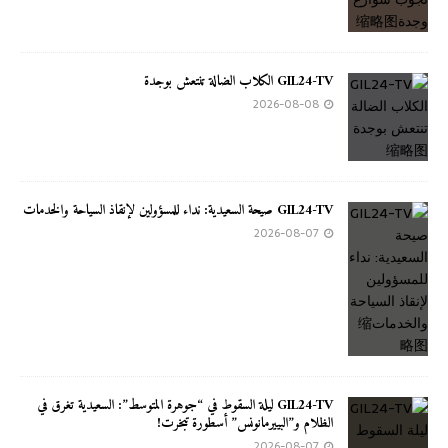
GIL24-TV الكلاب الضالة تنتعش بوجدة
2026-08-08
GIL24-TV صيحة السعيدية: نداء للمسؤولين لإنقاذ السياحة والخدمات
2026-08-07
GIL24-TV ليلة السقوط في “جوهرة المتوسط”: السعيدية تغرق في
الظلام و”البييرمانونس” أسطورة تبخرت!
2026-08-07