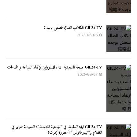
GIL24-TV الكلاب الضالة تنتعش بوجدة
2026-08-08
GIL24-TV صيحة السعيدية: نداء للمسؤولين لإنقاذ السياحة والخدمات
2026-08-07
GIL24-TV ليلة السقوط في “جوهرة المتوسط”: السعيدية تغرق في
الظلام و”البييرمانونس” أسطورة تبخرت!