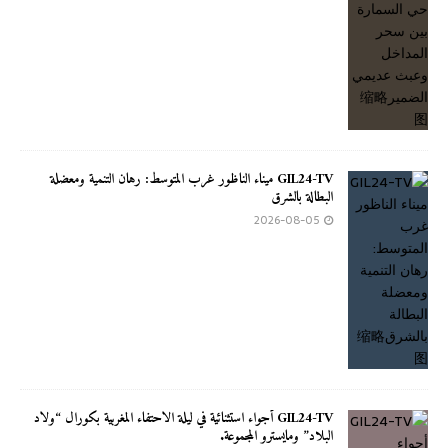
GIL24-TV ميناء الناظور غرب المتوسط: رهان التنمية ومعضلة
البطالة بالشرق
2026-08-05
GIL24-TV أجواء استثنائية في ليلة الاحتفاء المغربية بكورال “ولاد
البلاد” ومايسترو المجموعة.