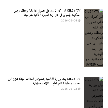
GIL24-TV ابن كيران يرد على تصريح الداخلية وعطلة رئيس
الحكومة بإسباني في عز ازمة الهجرة الجماعية نحو سبتة
2026-08-04
GIL24-TV بيان وزارة الداخلية بخصوص احداث سبتة: تعزيز أمن
الحدود وحماية النظام العام… التزام ومسؤولية
2026-08-02