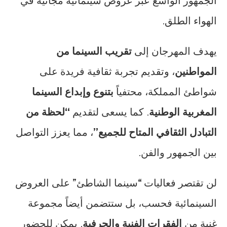
الجمهور الواسع عبر عروض سينمائية مجانية في
الهواء الطلق.
يهدف المهرجان إلى
تقريب السينما من
المواطنين
، وتقديم تجربة ثقافية فريدة على
شواطئ المملكة، محتفياً
بتنوع وإبداع السينما
المغربية الوطنية
. كما يسعى لتقديم
“لحظة من
التبادل الثقافي المتاح للجميع”
، مما يعزز التواصل
بين الجمهور والفن.
لن تقتصر فعاليات “سينما الشاطئ” على العروض
السينمائية فحسب، بل ستتضمن أيضاً مجموعة
غنية من
الفقرات الفنية والحرفية
. يمكن للحضور