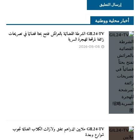
أخبار محلية ووطنية
GIL24-TV الشرطة القضائية بالعرائش تفتح بحثاً قضائياً في تصريحات
زائفة لمرشحة للهجرة السرية
2026-08-08
GIL24-TV ملايين الدراهم تنفق ولازالت الكلاب الضالة تجوب
شوارع وجدة