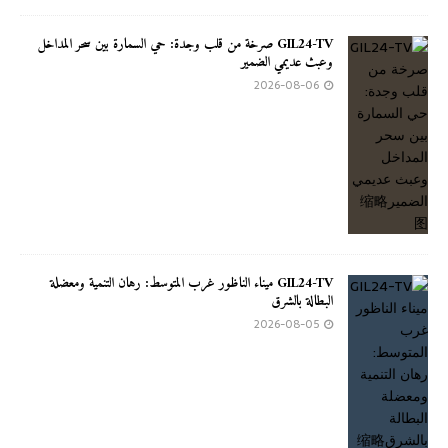
GIL24-TV صرخة من قلب وجدة: حي السمارة بين سحر المداخل
وعبث عديمي الضمير
2026-08-06
GIL24-TV ميناء الناظور غرب المتوسط: رهان التنمية ومعضلة
البطالة بالشرق
2026-08-05