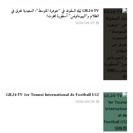
GIL24-TV ليلة السقوط في “جوهرة المتوسط”: السعيدية تغرق في
الظلام و”البييرمانونس” أسطورة تبخرت!
2026-08-07
GIL24-TV 1er Tounoi International de Football U12
2026-08-06