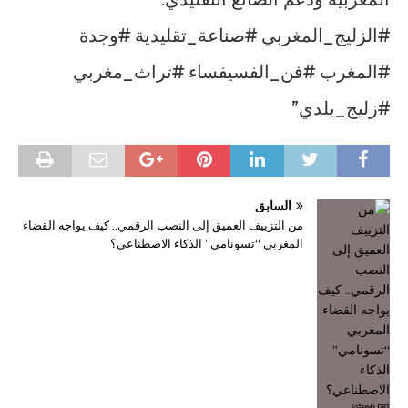
#الزليج_المغربي #صناعة_تقليدية #وجدة
#المغرب #فن_الفسيفساء #تراث_مغربي
#زليج_بلدي”
السابق
من التزييف العميق إلى النصب الرقمي.. كيف يواجه القضاء
المغربي “تسونامي” الذكاء الاصطناعي؟