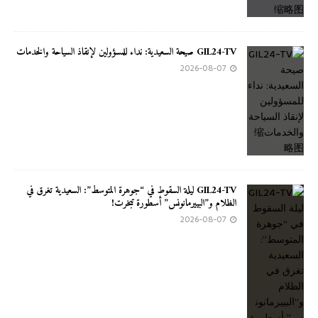
GIL24-TV صيحة السعيدية: نداء للمسؤولين لإنقاذ السياحة والخدمات
2026-08-07
GIL24-TV ليلة السقوط في “جوهرة المتوسط”: السعيدية تغرق في
الظلام و”البييرمانونس” أسطورة تبخرت!
2026-08-07