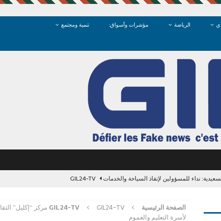
ي
الرياضة
مؤشرات وأسواق:
تنمية ومجتمع
GIL24-TV
وهرة المتوسط”: السعيدية تغرق في الظلام و”البييرمانونس” أسطورة
الصفحة الرئيسية
GIL24-TV
GIL24-TV مركز “إكليل”
لأسرة التعليم والعموم