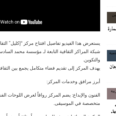
GIL24-TV
مارة
فاعل الجمعوي السيد ميمون بشاري.
آخر الأخبار/عاجل
يستعرض هذا الفيديو تفاصيل افتتاح مركز “إكليل” الث
شية الكبرى بالمغرب: شهادة أرملة الشيخ تعيد إشعال صراع الخلافة المرير
شبكة المراكز الثقافية التابعة لـ مؤسسة محمد السادس 
والتكوين.
رهان
يهدف المركز إلى تقديم فضاء متكامل يجمع بين الثقافة، 
أبرز مرافق وخدمات المركز:
الفنون والإبداع: يضم المركز رواقاً لعرض اللوحات الفن
متخصصة في الموسيقى.
عة.