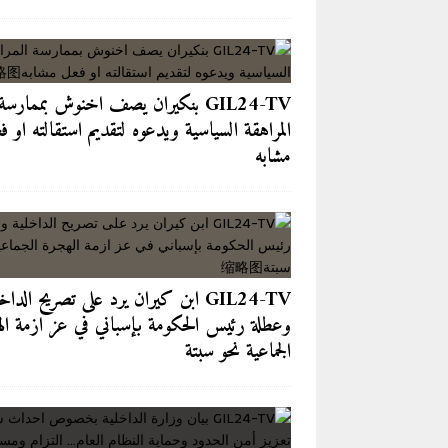
GIL24-TV بنكيران يصف اخنوش بممارسة
المراهقة السياسية ويدعوه لتقديم استقالته او ف
مشابه
GIL24-TV ابن كيران يرد على تصريح الداخ
وعطلة رئيس الحكومة بإسباني في عز ازمة ال
الجماعية نحو سبتة