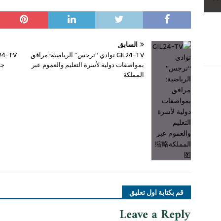
السابق
GIL24-TV نوادي “نرجس” الرياضية: مرافق
بمواصفات دولية لأسرة التعليم والعموم عبر
جو
المملكة
قم بكتابة اول تعليق
Leave a Reply