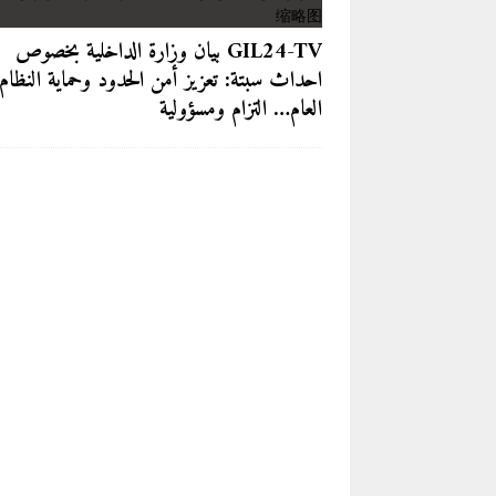
GIL24-TV بيان وزارة الداخلية بخصوص
احداث سبتة: تعزيز أمن الحدود وحماية النظام
العام… التزام ومسؤولية