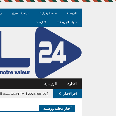
الرئيسية
سياسة وقرار
دينامية الشرق
رأ
قنوات الجريدة
الادارة
الادارة
الرئيسية
آخر الأخبار
[ 2026-08-07 ]
GIL24-TV صيحة السعيدية: نداء للمسؤولين لإنقاذ السياحة والخدمات
[ 2026-08-07 ]
ليلة السقوط في “ج
أخبار محلية ووطنية
تبخرت!
آخر الأخبار/عاجل