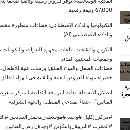
67,000 وثيقة رقمية.
والذكاء الاصطناعي (AI).
عل
التكوين واللقاءات: قاعات مجهزة للندوات والتكوينات مف
وجمعيات المجتمع المدني.
خضراء مهيأة للعروض الفنية والتقنية في الهواء الطلق.
لية
انطلاق الأنشطة: بدأت البرمجة الثقافية للمركز بمع
هجرة
الفنانين”، احتفاءً بمبدعي المنطقة والجهة الشرقية.
#مركز_إكليل #وجدة #مؤسسة_محمد_السادس #الثقاف
#المغرب #التربية_والتكوين #وجدة_أرض_الفنانين