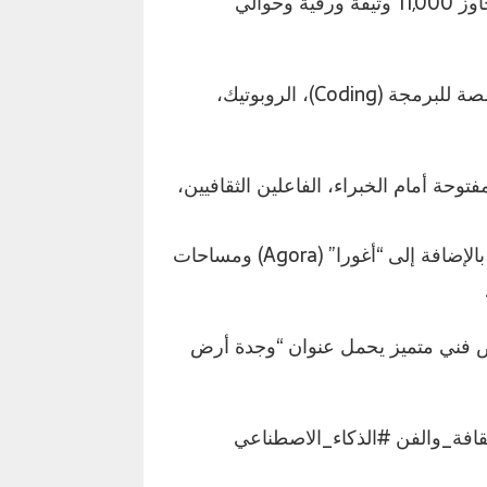
المكتبة الوسائطية: توفر للزوار رصيداً وثائقياً ضخماً يتجاوز 11,000 وثيقة ورقية وحوالي
التكنولوجيا والذكاء الاصطناعي: فضاءات متطورة مخصصة للبرمجة (Coding)، الروبوتيك،
توحة أمام الخبراء، الفاعلين الثقافيين،
فضاءات الطفل والهواء الطلق: ورشات فنية للأطفال، بالإضافة إلى “أغورا” (Agora) ومساحات
رض فني متميز يحمل عنوان “وجدة أرض
ة_والفن #الذكاء_الاصطناعي