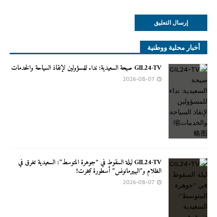
أخبار محلية ووطنية
GIL24-TV صيحة السعيدية: نداء للمسؤولين لإنقاذ السياحة والخدمات
2026-08-07
GIL24-TV ليلة السقوط في “جوهرة المتوسط”: السعيدية تغرق في
الظلام و”البييرمانونس” أسطورة تبخرت!
2026-08-07