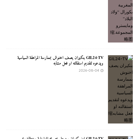
GIL24-TV بنكيران يصف اخنوش بممارسة المراهقة السياسية
ويدعوه لتقديم استقالته او فعل مشابه
2026-08-04
GIL24-TV ابن كيران يرد على تصريح الداخلية وعطلة رئيس