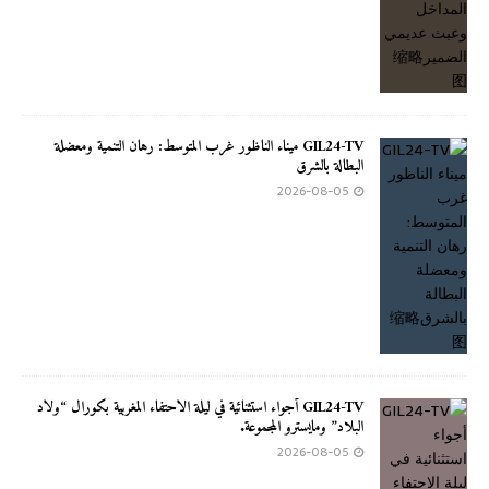
GIL24-TV ميناء الناظور غرب المتوسط: رهان التنمية ومعضلة
البطالة بالشرق
2026-08-05
GIL24-TV أجواء استثنائية في ليلة الاحتفاء المغربية بكورال “ولاد
البلاد” ومايسترو المجموعة.
2026-08-05