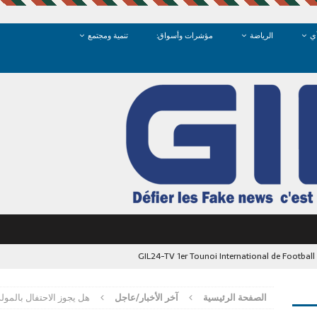
ي
الرياضة
مؤشرات وأسواق:
تنمية ومجتمع
GIL24-TV 1er Tounoi International de Footbal
الشرق: متى نستعيد كرامة فضاءاتنا العمومية في وجدة؟
آخر الأخبار/عاجل
الصفحة الرئيسية
آخر الأخبار/عاجل
هل يجوز الاحتفال بالمول
ما تبحث “وجدة” عن أناقتها في مرايا الضمير
آخر الأخبار/عاجل