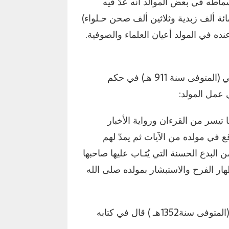
ماطه في بعض الموالد أنه عدّ فيه
 ألف زبدية وثلاثين ألف صحن حـلواء)
 عنده في المولد أعيان العلماء والصوفية.
– الحافظ جلال الدين عبد الرحمن بن أبي بكر السيوطي (المتوفى سنة 911 هـ) في حكم
 عمل المولد:
تيسر من القرءان ورواية الأخبار
ع في مولده من الآيات ثم يمدّ لهم
لبدع الحسنة التي يُثـاب عليها صاحبها
ار الفرح والاستبشار بمولده صلى الله
– الشيخ عبد المجيد المغربي الطرابلسي أمين الفتوى (المتوفى سنة1352هـ ) قال في كتابه