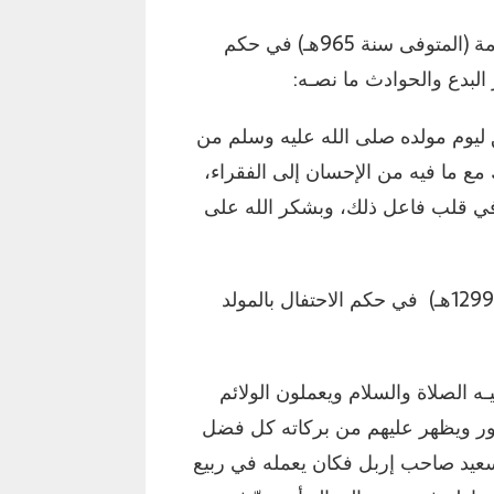
– الحافظ عبد الرحمن بن إسماعيل المعروف بأبي شامة (المتوفى سنة 965هـ) في حكم
 البدع والحوادث ما نصـه:
 ليوم مولده صلى الله عليه وسلم من
مع ما فيه من الإحسان إلى الفقراء،
في قلب فاعل ذلك، وبشكر الله على
– الشيخ محمد بن أحمد عليش المالكي (المتوفى سنة 1299هـ) في حكم الاحتفال بالمولد
ه الصلاة والسلام ويعملون الولائم
رور ويظهر عليهم من بركاته كل فضل
سعيد صاحب إربل فكان يعمله في ربيع