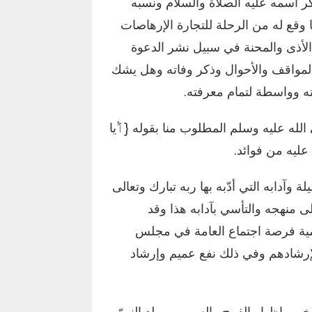
ذكر اسمه عليه الصلاة والسلام ونسبه
ا وقع له من الرحلة للتجارة الإرهاصات
ن الأذى والمحنة في سبيل نشر الدعوة
المواقف والأحوال وذكر وفاته وهل يشك
ه وواسطة لتمام معرفته.
الله عليه وسلم المطلوب منا بقوله {ﭐﱡيا
ة عليه من فوائد.
 وآدابه التي أدّبه بها ربه تبارك وتعالى
منهجه والتأسي بآدابه هذا وقد
ضرمية فرصة اجتماع العامة في مجلس
لإرشادهم وفي ذلك نفع عميم وإرشاد
خير وإظهار الفرح والسرور بمولد النبيّ