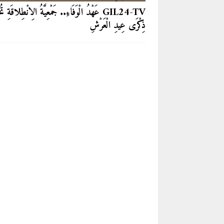
GIL24-TV عَهْدُ الْوَفَاءِ.. جَمْعِيَّةُ الِانْطِلاقَةِ تُ
ذِكْرَى عِيدِ الْعَرْشِ