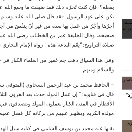
يفعله؟! فإن كنتَ تُحرّم ذلك فقد ضيقتَ ما وسع الله
تكن على عهد الرسول. فقد قال صلى الله عليه وسلم: “مَن
أجرُها وأجْرُ مَن عَملَ بها بعده من غير أنْ ينقُصَ م
صحيحه، وقال الخليفة عمر بن الخطـاب رضي الله عنه 
صـلاة التراويح: “نِعْمَ البدعة هذه ” رواه الإمام البخار
وفي هذا السياق ذهب جم غفير من العلماء الكبار في جوا
والسلام ومنهم:
قال في فتاويه: ” إن عمل المولد حدث بعد القرون الثلا
لبة”
الأقطار في المدن الكبار يعملون المولد ويتصدقون في ل
مولده الكريم ويظهـر عليهم من بركاته كل فضل عميم.
نقلها عنه محمد بن يوسف الشامي في كتابه سبل الهدى