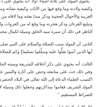
” يحتوي المولد على ثلاثة أشياء: أولاً: أنه يحتوي على 
وكيفية ولادته وما وقع فيها من الآيات وكيفية نشأته وم
الغريبة والأحوال العجيبة وذكر مبدإ بعثته وما لاقاه م
وتبليغ القرءان وذكر هجرته وما وقع له من الغزوات و
الناظر في ذلك أن سيرة سيد الخلق وسيلة لكمال محبت
الثاني: أن المولد سبب للصلاة والسلام على النبي صلى 
أيها الذين آمنوا صَلُّوا عليه وسلِّمُوا تسليما} وكم للصلا
الثالث: أنه يحتوي على ذكر أخلاقه الشريفة وسنته الجليلة
وفي ذلك حث على متابعته وحض على آثاره والسير على 
اكتسب العلماء الدعاة إلى الله تعالى في البلاد الح
المولد الشريف فقاموا بمذاكرتهم وجعلوا ذلك وسيلة 
للصراط المستقيم. “
قال الإمام الحافظ ابن حجر العسقلاني: ” إنَّ قاصدي ال