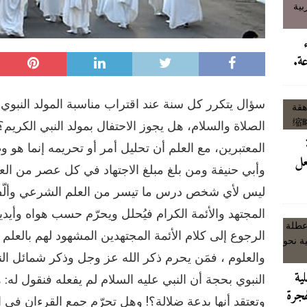
ابن كيران يرد على تصريح الداخلية وعطلة رئيس الحكومة بإسباني في عز ازمة الهجرة
سبتة، امرأة واحدة دفعت الثمن لافصاحها على الرقم الذي كلفها كل شيء
عة.
ى رمال مايوركا: هروب رئيس الحكومة فوق بحر الجثث
آخر الأخبار/عاجل
سؤال يتكرر كل سنة عند اقتراب مناسبة المولد النبوي ا
الصلاة والسلام، هل يجوز الاحتفال بمولد النبي الكريم؟ 
ملك العمومي و انتشار العربات المجرورة يسيءان لمشاريع التأهيل والتجديد
المعتبرين، مع العلم أن تحليل أمر أو تحريمه إنما هو 
عل
وأبي حنيفة ومن بلغ مبلغ الاجتهاد في كل عصر من ال
ليس لأي شخص درس ما تيسر من العلم الشرعي وألّف مؤلف
المجتهد والأئمة الكرام فيُحلل ويحرّم حسب هواه وأيدي
الرجوع إلى كلام الأئمة المجتهدين المشهود لهم بالع
والعلوم ، فمَن يحرم ذكر الله عز وجل وذكر شمائل ال
لية
النبوي بحجة أن النبي عليه السلام لم يفعله فنقول له:
هجرة
وتعتقد أنها بدعة ضلالة؟! وهل تحرّم جمع القرءان في