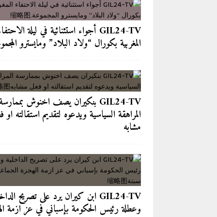
[ 2026-08-04 ]
GIL24-TV 
الجماعية نحو سبتة
GIL24-TV
GIL24-TV أجواء استثنائية في ليلة الاحتفاء
[ 2026-08-04 ]
بعد كل ما وقع في 
المغربية بكورال “ولاد البلاد” ومايسترو المجمو
آخر الأخبار/عاجل
[ 2026-08-03 ]
من مقهى لازاري إل
[ 2026-08-06 ]
احتلال الأرصفة وال
GIL24-TV بنكيران يصف اخنوش بممارسة
الحضريين
آخر الأخبار/عاجل
المراهقة السياسية ويدعوه لتقديم استقالته او ف
مشابه
GIL24-TV ابن كيران يرد على تصريح الداخ
وعطلة رئيس الحكومة بإسباني في عز ازمة ال