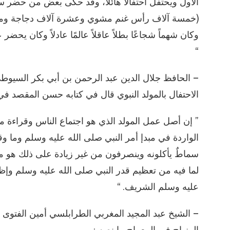
الأول ويحتفل احتفالاً هائلاً، وقد حكى بعض من حضر س
(خمسة آلاف رأس غنم مشوي وعشرة آلاف دجاجة ومائة
وكان شهماً شجاعًا بطلاً عاقلاً عالمًا عادلاً وكان يحضر
“
الاحتفال بالمولد النبوي قال في كتابه حسن المقصد في
” إن أصل عمل المولد الذي هو اجتماع الناس وقراءة ما 
الواردة في مبدإ أمر النبي صلى الله عليه وسلم وما وق
سماطٌ يأكلونه وينصرفون من غير زيادة على ذلك هو من ا
لما فيه من تعظيم قدر النبي صلى الله عليه وسلم وإظه
عليه وسلم الشريف. “
المنهاج في المعراج ما نصه :