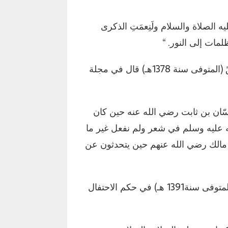
 الصلاة والسلام ولَنِعمَتِ الذكرى
لمات إلى النور. “
– الشيخ محمد الخضر حسين شيخ الجامع الأزهر سابقً (المتوفى سنة 1378هـ) قال في مجلة
حَسّان بن ثابت رضي الله عنه حين كان
 عليه وسلم في شعر ولم نفعل غير ما
 مالك رضي الله عنهم حين يتحدثون عن
– السيد علوى المالكي المدرس في المسجد الحرام (المتوفى سنة1391 هـ) في حكم الاحتفال