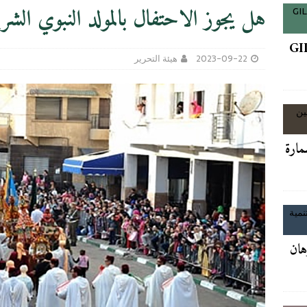
هل يجوز الاحتفال بالمولد النبوي الش
GI
آخر الأخبار/عاجل
2023-09-22
هيئة التحرير
زلنا في مرحلة فتح الأظرفة»… وشركة تنصب نفسها فائزة وتبدأ الاشغال
آخر
 كأس العالم 2030 مقابل الدعم وسط أزمة الفيفا
آخر
مارة
GIL24-TV
فاعل الجمعوي السيد ميمون بشاري.
آخر الأخبار/عاجل
رهان
بنكيران يصف اخنوش بممارسة المراهقة السياسية ويدعوه لتقديم استقالته او فعل