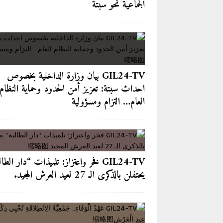
الجماعية نحو سبتة
GIL24-TV بيان وزارة الداخلية بخصوص
احداث سبتة: تعزيز أمن الحدود وحماية النظام
العام… التزام ومسؤولية
GIL24-TV فخر واعتزاز: تلميذات “دار الطا
يحتفلن بالذكرى الـ 27 لعيد العرش المجيد.