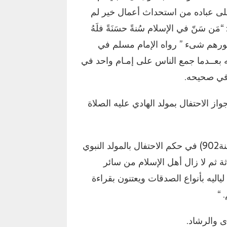
 على عباده من استحداث أعمال خير لم
 سَنّ في الإسلام سُنةً حسَنَةً فلَهُ
ن أجورهم شىء ” رواه الإمام مسلم في
بعــدما جمع الناس على إمـام واحد في
ي في صحيحه.
ز الاحتفال بمولد الهادي عليه الصلاة
– الحافظ محمد بن عبد الرحمن السخاوي (المتوفى سنة902) في حكم الاحتفال بالمولد النبوي
ثة ثم لا زال أهل الإسلام من سائر
ياليه بأنواع الصدقات ويعتنون بقراءة
 “
 والرشاد.