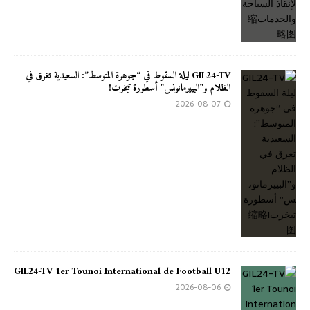
GIL24-TV ليلة السقوط في “جوهرة المتوسط”: السعيدية تغرق في
الظلام و”البييرمانونس” أسطورة تبخرت!
2026-08-07
GIL24-TV 1er Tounoi International de Football U12
2026-08-06