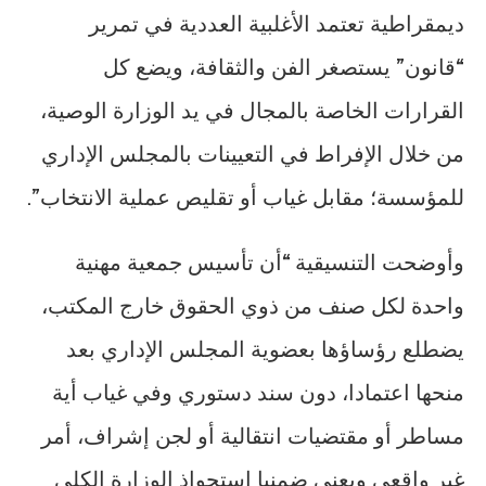
ديمقراطية تعتمد الأغلبية العددية في تمرير
“قانون” يستصغر الفن والثقافة، ويضع كل
القرارات الخاصة بالمجال في يد الوزارة الوصية،
من خلال الإفراط في التعيينات بالمجلس الإداري
للمؤسسة؛ مقابل غياب أو تقليص عملية الانتخاب”.
وأوضحت التنسيقية “أن تأسيس جمعية مهنية
واحدة لكل صنف من ذوي الحقوق خارج المكتب،
يضطلع رؤساؤها بعضوية المجلس الإداري بعد
منحها اعتمادا، دون سند دستوري وفي غياب أية
مساطر أو مقتضيات انتقالية أو لجن إشراف، أمر
غير واقعي ويعني ضمنيا استحواذ الوزارة الكلي