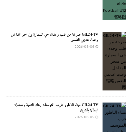
GIL24-TV صرخة من قلب وجدة: حي السمارة بين سحر المداخل
وعبث عديمي الضمير
2026-08-06
GIL24-TV ميناء الناظور غرب المتوسط: رهان التنمية ومعضلة
البطالة بالشرق
2026-08-05