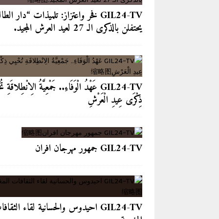
GIL24-TV فخر واعتزاز: تلميذات “دار الطا
يحتفلن بالذكرى الـ 27 لعيد العرش المجيد.
GIL24-TV عَهْدُ الْوَفَاءِ.. جَمْعِيَّةُ الِانْطِلاقَةِ تُ
ذِكْرَى عِيدِ الْعَرْشِ
GIL24-TV جمهور مهرجان افران
GIL24-TV احيدوس والحسانية لقاء الثقاف