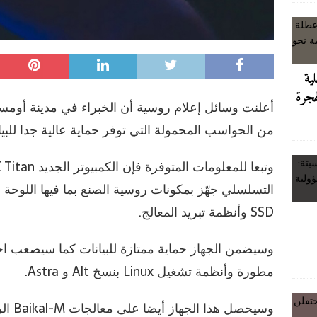
تعادة الثقة: من عاصمة الشرق، لشكر يتحدى هيمنة المال ببرنامج ‘المواجهة
لية
 السيد كريم زريوح
غير مصنف
هجرة
يقة… افتتاح مركز تصفية الدم بعين بني مطهر يخفف معاناة مرضى القصور
أعلنت وسائل إعلام روسية أن الخبراء في مدينة أومس
من الحواسب المحمولة التي توفر حماية عالية جدا للبيا
التسلسلي جهّز بمكونات روسية الصنع بما فيها اللوحة 
 كأس العالم 2030 مقابل الدعم وسط أزمة الفيفا
آخر
SSD وأنظمة تبريد المعالج.
وسيضمن الجهاز حماية ممتازة للبيانات كما سيصعب اخ
مطورة وأنظمة تشغيل Linux بنسخ Alt و Astra.
وسيحصل