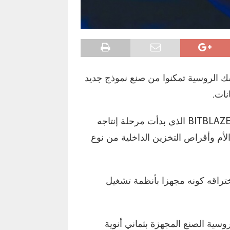
ك الروسية تمكنوا من صنع نموذج جديد
نات.
وتبعا للمعلومات المتوفرة فإن الكمبيوتر الجديد BITBLAZE Titan الذي بدأت مرحلة إنتاجه
الأم وأقراص التخزين الداخلية من نوع
تراقه كونه مجهزا بأنظمة تشغيل
 هذا الجهاز أيضا على معالجات Baikal-M الروسية الصنع المجهزة بثماني أنوية