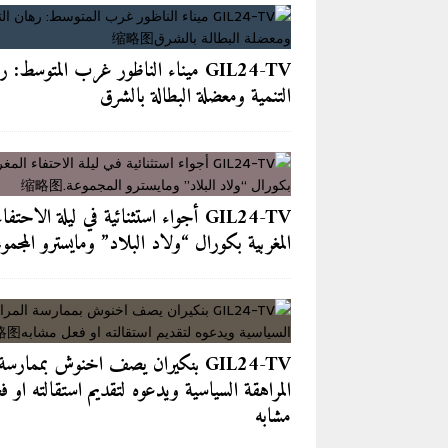
[ 2026-08-05 ]
بالشفاء العاجل لل
[ 2026-08-04 ]
GIL24-TV 
GIL24-TV ميناء الناظور غرب المتوسط: 
مشابه
GIL24-TV
التنمية ومعضلة البطالة بالشرق
[ 2026-08-04 ]
GIL24-TV 
الجماعية نحو سبتة
GIL24-TV
[ 2026-08-04 ]
بعد كل ما وقع في 
GIL24-TV أجواء استثنائية في ليلة الاحتفاء
آخر الأخبار/عاجل
المغربية بكورال “ولاد البلاد” ومايسترو المجمو
[ 2026-08-03 ]
من مقهى لازاري إل
[ 2026-08-03 ]
نزيف “باب سبتة”.. 
للشباب
آخر الأخبار/عاجل
[ 2026-08-02 ]
الرباط — في مواجهة
GIL24-TV بنكيران يصف اخنوش بممارسة
المراهقة السياسية ويدعوه لتقديم استقالته او ف
“الشفافية الرقمية”
آخر الأخبار/عاجل
مشابه
[ 2026-08-02 ]
GIL24-TV 