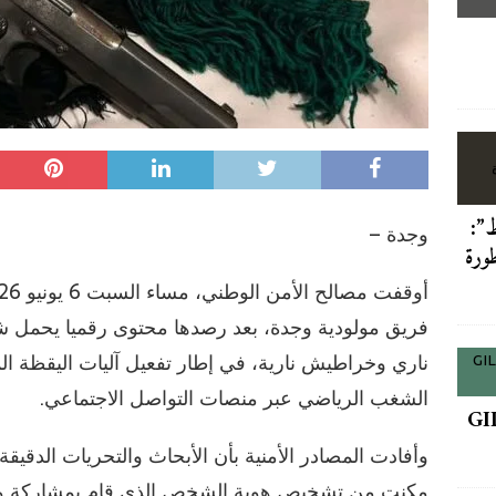
GIL24-TV 1er Tounoi International de Footbal
الشرق: متى نستعيد كرامة فضاءاتنا العمومية في وجدة؟
آخر الأخبار/عاجل
ما تبحث “وجدة” عن أناقتها في مرايا الضمير
آخر الأخبار/عاجل
سط”:
وجدة –
عات يوضح: واجبات التسجيل في التكوين بالتوقيت الميسر قرار بيداغوجي
طورة
 التعليم العادي
آخر الأخبار/عاجل
فريق مولودية وجدة، بعد رصدها محتوى رقميا يحمل ش
ناري وخراطيش نارية، في إطار تفعيل آليات اليقظة ال
الشغب الرياضي عبر منصات التواصل الاجتماعي.
GI
وأفادت المصادر الأمنية بأن الأبحاث والتحريات الدقيق
مكنت من تشخيص هوية الشخص الذي قام بمشاركة ونش