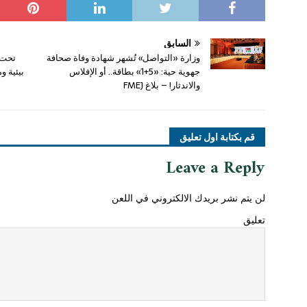
السابق
وزارة «التواصل» تُشهر شهادة وفاة صحافة
تحت 
جهوية حية: «5+1» بطاقة.. أو الإفلاس
بيئية و
والاندثار! – بلاغ FMEJ
قم بكتابة اول تعليق
Leave a Reply
لن يتم نشر بريدك الالكتروني في اللعن
تعليق