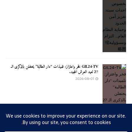
GIL24-TV فخر واعتزاز: تلميذات “دار الطالبة” يحتفلن بالذكرى الـ
27 لعيد العرش المجيد.
2026-08-01