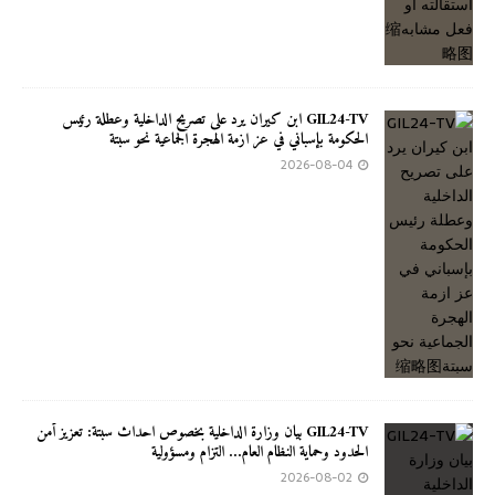
GIL24-TV ابن كيران يرد على تصريح الداخلية وعطلة رئيس
الحكومة بإسباني في عز ازمة الهجرة الجماعية نحو سبتة
2026-08-04
GIL24-TV بيان وزارة الداخلية بخصوص احداث سبتة: تعزيز أمن
الحدود وحماية النظام العام… التزام ومسؤولية
2026-08-02