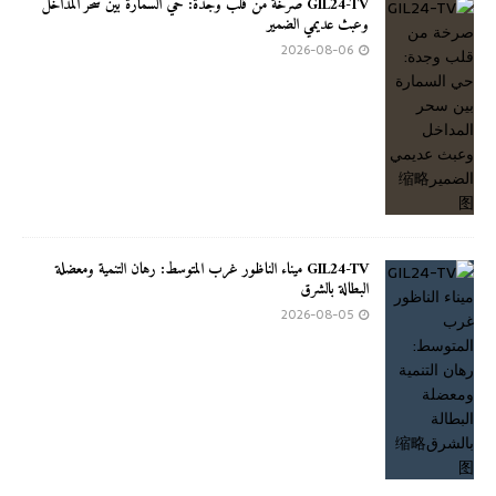
GIL24-TV صرخة من قلب وجدة: حي السمارة بين سحر المداخل
وعبث عديمي الضمير
2026-08-06
GIL24-TV ميناء الناظور غرب المتوسط: رهان التنمية ومعضلة
البطالة بالشرق
2026-08-05