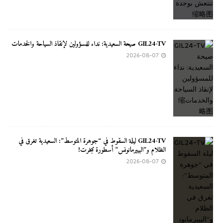
GIL24-TV صيحة السعيدية: نداء للمسؤولين لإنقاذ السياحة والخدمات
2026-08-07
GIL24-TV ليلة السقوط في “جوهرة المتوسط”: السعيدية تغرق في
الظلام و”البييرمانونس” أسطورة تبخرت!
2026-08-07