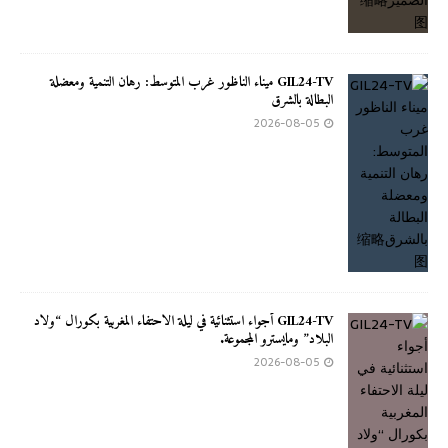
GIL24-TV ميناء الناظور غرب المتوسط: رهان التنمية ومعضلة
البطالة بالشرق
2026-08-05
GIL24-TV أجواء استثنائية في ليلة الاحتفاء المغربية بكورال “ولاد
البلاد” ومايسترو المجموعة.
2026-08-05