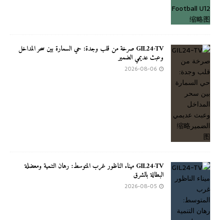
GIL24-TV صرخة من قلب وجدة: حي السمارة بين سحر المداخل
وعبث عديمي الضمير
2026-08-06
GIL24-TV ميناء الناظور غرب المتوسط: رهان التنمية ومعضلة
البطالة بالشرق
2026-08-05