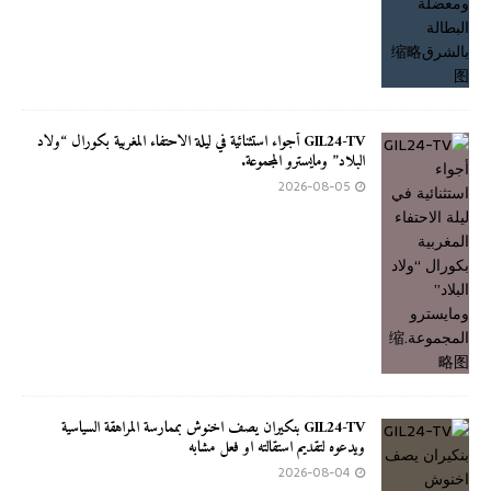
GIL24-TV أجواء استثنائية في ليلة الاحتفاء المغربية بكورال “ولاد
البلاد” ومايسترو المجموعة.
2026-08-05
GIL24-TV بنكيران يصف اخنوش بممارسة المراهقة السياسية
ويدعوه لتقديم استقالته او فعل مشابه
2026-08-04