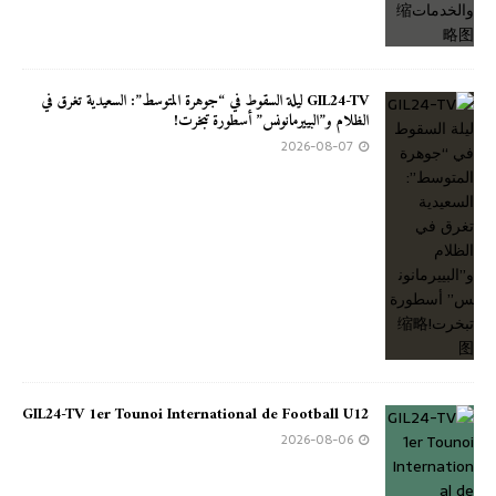
GIL24-TV ليلة السقوط في “جوهرة المتوسط”: السعيدية تغرق في
الظلام و”البييرمانونس” أسطورة تبخرت!
2026-08-07
GIL24-TV 1er Tounoi International de Football U12
2026-08-06