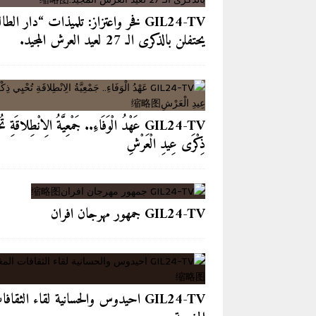
GIL24-TV فخر واعتزاز: تلميذات “دار الطا
يحتفلن بالذكرى الـ 27 لعيد العرش المجيد.
GIL24-TV عَهْدُ الْوَفَاءِ.. جَمْعِيَّةُ الِانْطِلاقَةِ تُ
ذِكْرَى عِيدِ الْعَرْشِ
GIL24-TV جمهور مهرجان افران
GIL24-TV احيدوس والحسانية لقاء الثقاف