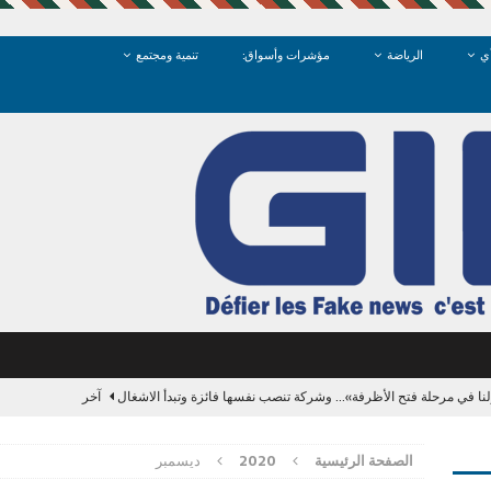
ي
الرياضة
مؤشرات وأسواق:
تنمية ومجتمع
زلنا في مرحلة فتح الأظرفة»… وشركة تنصب نفسها فائزة وتبدأ الاشغال
آخر
 كأس العالم 2030 مقابل الدعم وسط أزمة الفيفا
آخر
الصفحة الرئيسية
2020
ديسمبر
GIL24-TV