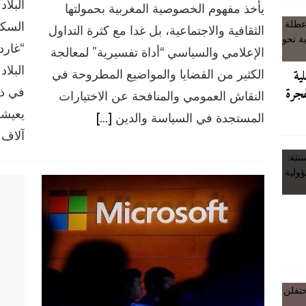
البلا
يأخذ مفهوم الخصوصية المغربية بحمولتها
السكا
الثقافية والاجتماعية، بل غدا مع كثرة التداول
بيان وزارة الداخلية بخصوص احداث سبتة: تعزيز أمن الحدود وحماية النظام العام…
“غارد
الإعلامي والسياسي “أداة تفسيرية” لمعالجة
البلا
الكثير من القضايا والمواضيع المطروحة في
لية
تعادة الثقة: من عاصمة الشرق، لشكر يتحدى هيمنة المال ببرنامج ‘المواجهة
في ذل
هجرة
النقاش العمومي والمنافحة عن الاختيارات
يعيشو
المستجدة في السياسة والدين
[…]
 السيد كريم زريوح
غير مصنف
آلاف
آخر الأخبار/عاجل