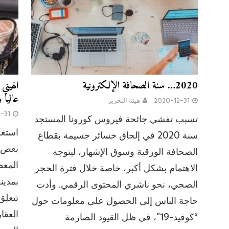
2020… سنة الصحافة الإلكترونية
الهين
عاليا 
2020-12-31
هيئة التحرير
-31
تسبب تفشي جائحة فيروس كورونا المستجد
استغر
سنة 2020 في إلحاق خسائر جسيمة بقطاع
بعض 
الصحافة الورقية وسوق الإشهار، ليتوجه
المعط
الاهتمام بشكل أكبر، خاصة خلال فترة الحجر
بمدين
الصحي، نحو ناشري المحتوى الرقمي. وأدت
تتعلق
حاجة الناس إلى الحصول على معلومات حول
العقا
“كوفيد-19″، في ظل القيود الصارمة