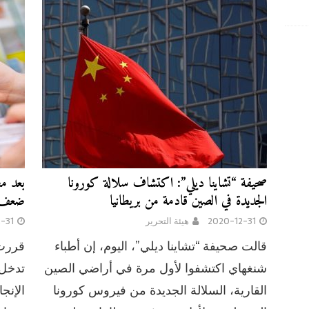
صحيفة “تشاينا ديلي”: اكتشاف سلالة كورونا
بعد م
الجديدة في الصين قادمة من بريطانيا
ضعف ا
2020-12-31
هيئة التحرير
-31
قالت صحيفة “تشاينا ديلي”، اليوم، إن أطباء
قررت 
شنغهاي اكتشفوا لأول مرة في أراضي الصين
تدخل 
القارية، السلالة الجديدة من فيروس كورونا
الإنج