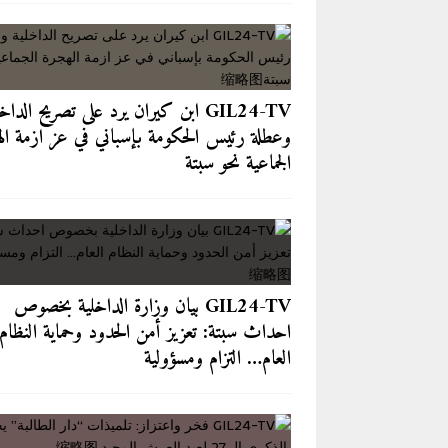
“الشفافية الرقمية”
آخر الأخبار/عاجل
[ 2026-08-02 ]
GIL24-TV 
التزام ومسؤولية
GIL24-TV
GIL24-TV ابن كيران يرد على تصريح الداخ
[ 2026-08-02 ]
المعركة الكبرى لاس
وعطلة رئيس الحكومة بإسباني في عز ازمة ال
والبديل’
آخر الأخبار/عاجل
الجماعية نحو سبتة
[ 2026-08-02 ]
تعزية في وفاة والد
[ 2026-08-06 ]
ميزانية المغرب 2027: حين تتحدث “الدولة” بصوت الحكومة
GIL24-TV بيان وزارة الداخلية بخصوص
احداث سبتة: تعزيز أمن الحدود وحماية النظام
العام… التزام ومسؤولية