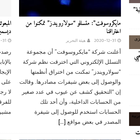
لبة”
مايكروسوفت”: متسللو “سولارويندز” تمكنوا من
المبعوث
اختراقنا
ديسمبر 2021 لا رجع
2020-12-31
هيئة التحرير
-31
أعلنت شركة “مايكروسوفت” أن مجموعة
رصدت 
حْيِي
التسلل الإلكتروني التي اخترقت نظم شركة
بالإن
“سولارويندز” تمكنت من اختراق أنظمتها
الإيج
والوصول إلى بعض شيفرات مصادرها. وقالت
على أ
إن “التحقيق كشف عن عيوب في عدد صغير
لا رج
من الحسابات الداخلية، وأن أحد تلك
للفرق
الحسابات استخدم للوصول إلى شيفرة
مشيرة
المصدر في بعض مواقع
[…]
ات