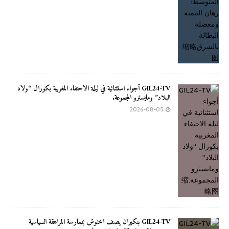
GIL24-TV أجواء استثنائية في ليلة الاحتفاء المغربية بكورال “ولاد
البلاد” ومايسترو المجموعة.
2026-08-05
GIL24-TV بنكيران يصف اخنوش بممارسة المراهقة السياسية