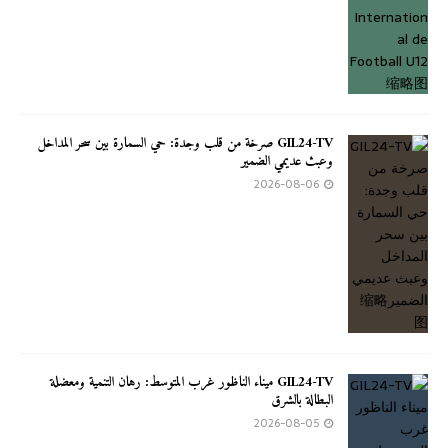
GIL24-TV صرخة من قلب وجدة: حي السمارة بين سحر المداخل
وعبث عديمي الضمير
2026-08-06
GIL24-TV ميناء الناظور غرب المتوسط: رهان التنمية ومعضلة
البطالة بالشرق
2026-08-05