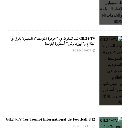
GIL24-TV ليلة السقوط في “جوهرة المتوسط”: السعيدية تغرق في
الظلام و”البييرمانونس” أسطورة تبخرت!
2026-08-07
GIL24-TV 1er Tounoi International de Football U12
2026-08-06