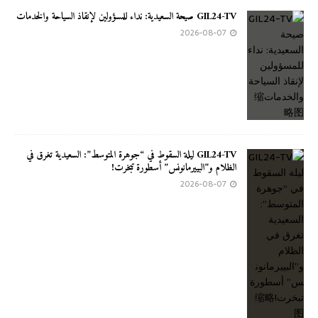
GIL24-TV صيحة السعيدية: نداء للمسؤولين لإنقاذ السياحة والخدمات
2026-08-07
GIL24-TV ليلة السقوط في “جوهرة المتوسط”: السعيدية تغرق في
الظلام و”البييرمانونس” أسطورة تبخرت!
2026-08-07