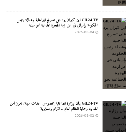
GIL24-TV ابن كيران يرد على تصريح الداخلية وعطلة رئيس
الحكومة بإسباني في عز ازمة الهجرة الجماعية نحو سبتة
2026-08-04
GIL24-TV بيان وزارة الداخلية بخصوص احداث سبتة: تعزيز أمن
الحدود وحماية النظام العام… التزام ومسؤولية
2026-08-02