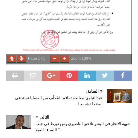
Page
1
/
1
Zoom
100%
السابق
عبدالنباوي: معالجة تفاقم المُخلّف من القضايا تستدعي
إصلاحا تشريعيا
التالي
شبهة الاتجار في البشر تلاحق الناصيري ومن تورط في جلب
” النساء” للفيلا