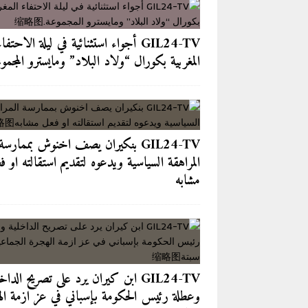
[ 2026-08-04 ]
GIL24-TV 
الجماعية نحو سبتة
GIL24-TV
GIL24-TV أجواء استثنائية في ليلة الاحتفاء
[ 2026-08-04 ]
بعد كل ما وقع في 
المغربية بكورال “ولاد البلاد” ومايسترو المجمو
آخر الأخبار/عاجل
[ 2026-08-03 ]
من مقهى لازاري إل
[ 2026-08-06 ]
احتلال الأرصفة وال
GIL24-TV بنكيران يصف اخنوش بممارسة
الحضريين
آخر الأخبار/عاجل
المراهقة السياسية ويدعوه لتقديم استقالته او ف
مشابه
GIL24-TV ابن كيران يرد على تصريح الداخ
وعطلة رئيس الحكومة بإسباني في عز ازمة ال