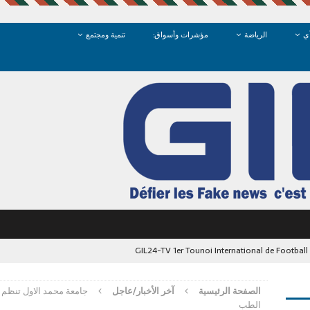
ي
الرياضة
مؤشرات وأسواق:
تنمية ومجتمع
GIL24-TV 1er Tounoi International de Footbal
الشرق: متى نستعيد كرامة فضاءاتنا العمومية في وجدة؟
آخر الأخبار/عاجل
الصفحة الرئيسية
آخر الأخبار/عاجل
جامعة محمد الاول تنظم 
ما تبحث “وجدة” عن أناقتها في مرايا الضمير
آخر الأخبار/عاجل
الطب