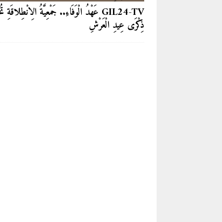
GIL24-TV عَهْدُ الْوَفَاءِ.. جَمْعِيَّةُ الِانْطِلاقَةِ تُ
ذِكْرَى عِيدِ الْعَرْشِ