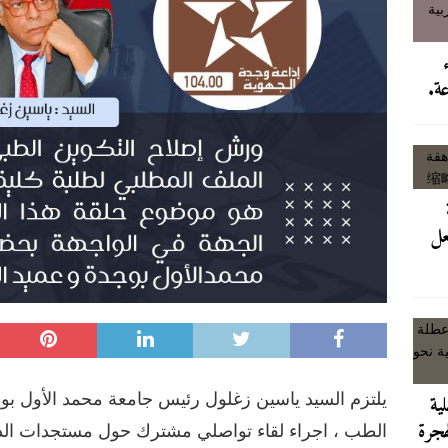
ابن كيران يرد على تصريح الداخلية وعطلة رئيس الحكومة بإسباني في عز ازمة الهجرة
سبتة، امرأة واحدة دفعت الثمن لافصاحها على الرقم الذي كلفها كل شيء
عة.
ى رمال مايوركا: هروب رئيس الحكومة فوق بحر الجثث
آخر الأخبار/عاجل
ملك العمومي و انتشار العربات المجرورة يسيءان لمشاريع التأهيل والتجديد
عل
يلتزم السيد ياسين زغلول رئيس جامعة محمد الأول بوج
لية
هجرة
الطب ، اجراء لقاء تواصلي مشترك حول مستجدات الد