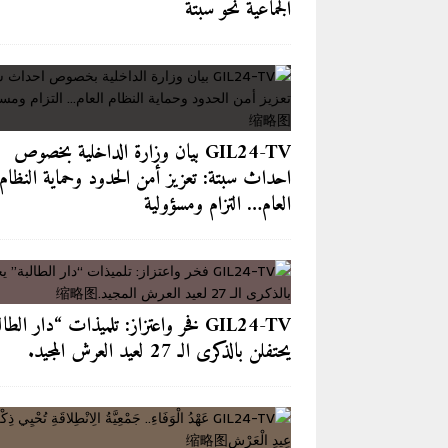
الجماعية نحو سبتة
GIL24-TV بيان وزارة الداخلية بخصوص
احداث سبتة: تعزيز أمن الحدود وحماية النظام
العام… التزام ومسؤولية
GIL24-TV فخر واعتزاز: تلميذات “دار الطا
يحتفلن بالذكرى الـ 27 لعيد العرش المجيد.