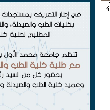
حْيِي