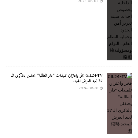
2026-08-02
GIL24-TV فخر واعتزاز: تلميذات “دار الطالبة” يحتفلن بالذكرى الـ
27 لعيد العرش المجيد.
2026-08-01