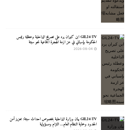
GIL24-TV ابن كيران يرد على تصريح الداخلية وعطلة رئيس
الحكومة بإسباني في عز ازمة الهجرة الجماعية نحو سبتة
2026-08-04
GIL24-TV بيان وزارة الداخلية بخصوص احداث سبتة: تعزيز أمن
الحدود وحماية النظام العام… التزام ومسؤولية