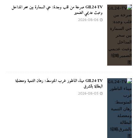
GIL24-TV صرخة من قلب وجدة: حي السمارة بين سحر المداخل
وعبث عديمي الضمير
2026-08-06
GIL24-TV ميناء الناظور غرب المتوسط: رهان التنمية ومعضلة
البطالة بالشرق
2026-08-05