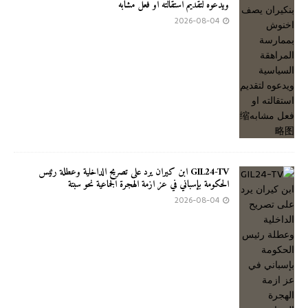
ويدعوه لتقديم استقالته او فعل مشابه
2026-08-04
GIL24-TV ابن كيران يرد على تصريح الداخلية وعطلة رئيس
الحكومة بإسباني في عز ازمة الهجرة الجماعية نحو سبتة
2026-08-04