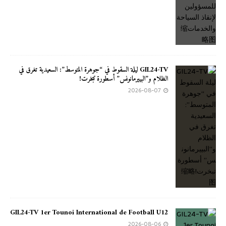
GIL24-TV ليلة السقوط في “جوهرة المتوسط”: السعيدية تغرق في
الظلام و”البييرمانونس” أسطورة تبخرت!
2026-08-07
GIL24-TV 1er Tounoi International de Football U12
2026-08-06