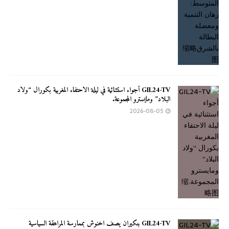
GIL24-TV أجواء استثنائية في ليلة الاحتفاء المغربية بكورال “ولاد
البلاد” ومايسترو المجموعة.
2026-08-05
GIL24-TV بنكيران يصف اخنوش بممارسة المراهقة السياسية