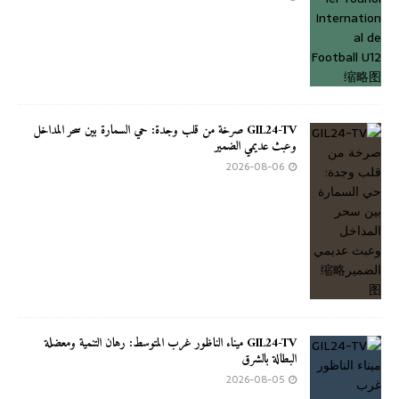
GIL24-TV صرخة من قلب وجدة: حي السمارة بين سحر المداخل
وعبث عديمي الضمير
2026-08-06
GIL24-TV ميناء الناظور غرب المتوسط: رهان التنمية ومعضلة
البطالة بالشرق
2026-08-05