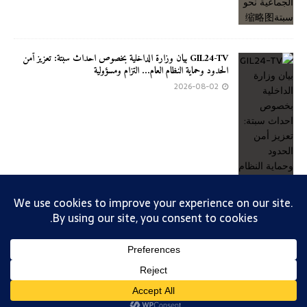
GIL24-TV بيان وزارة الداخلية بخصوص احداث سبتة: تعزيز أمن
الحدود وحماية النظام العام… التزام ومسؤولية
2026-08-02
تصميم 2019 - عبد العالي جابري - الهاتف 0661441451