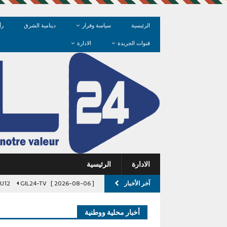
الرئيسية
سياسة وقرار
دينامية الشرق
رأ
قنوات الجريدة
الادارة
الادارة
الرئيسية
آخر الأخبار
[ 2026-08-06 ]
GIL24-TV
l U12
[ 2026-08-06 ]
نداء إلى والي جهة 
أخبار محلية ووطنية
[ 2026-08-06 ]
مدخل السمارة.. عند