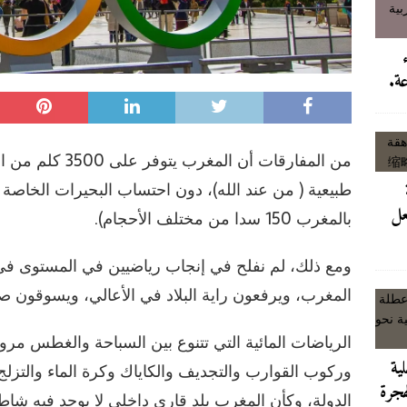
ابن كيران يرد على تصريح الداخلية وعطلة رئيس الحكومة بإسباني في عز ازمة الهجرة
سبتة، امرأة واحدة دفعت الثمن لافصاحها على الرقم الذي كلفها كل شيء
عة.
ى رمال مايوركا: هروب رئيس الحكومة فوق بحر الجثث
آخر الأخبار/عاجل
ملك العمومي و انتشار العربات المجرورة يسيءان لمشاريع التأهيل والتجديد
طبيعية ( من عند الله)، دون احتساب البحيرات الخاصة 
عل
بالمغرب 150 سدا من مختلف الأحجام).
ومع ذلك، لم نفلح في إنجاب رياضيين في المستوى في
المغرب، ويرفعون راية البلاد في الأعالي، ويسوقون صور
الرياضات المائية التي تتنوع بين السباحة والغطس مرور
لية
وركوب القوارب والتجديف والكاياك وكرة الماء والتزلج 
هجرة
الدولة، وكأن المغرب بلد قاري داخلي لا يوجد فيه شاطئ