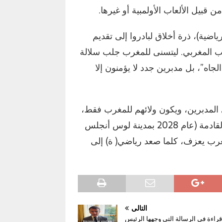
بيل الألعاب الأولمبية أو غيرها.
ياضية)، ذرة أخلاق لبادروا إلى تقديم
عب المغربي. ليتسنى للمغرب جلب سلالة
لجاه”، بل مدبرين جدد لا يؤمنون إلا
المدبرين، ويكون ولائهم للمغرب فقط،
لي اليقين أن المغاربة سينتشون في الألعاب الأولمبية القادمة (عام 2028 بمدينة لوس أنجلس
غرب يعزف، كلما صعد رياضي( ة) إلى
التالي
قراءة في الرسالة التي وجهها الرئيس