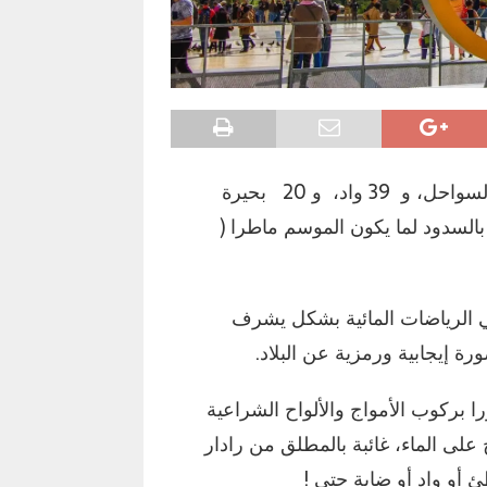
من المفارقات أن المغرب يتوفر على 3500 كلم من السواحل، و 39 واد، و 20 بحيرة
بالسدود لما يكون الموسم ماطرا (
 الرياضات المائية بشكل يشرف
ة إيجابية ورمزية عن البلاد.
ا بركوب الأمواج والألواح الشراعية
على الماء، غائبة بالمطلق من رادار
 أو واد أو ضاية حتى !