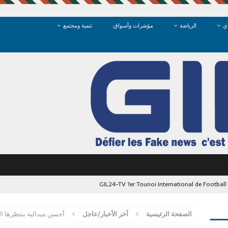
ي
الرياضة
مؤشرات وأسواق:
تنمية ومجتمع
GIL24-TV 1er Tounoi International de Footbal
الشرق: متى نستعيد كرامة فضاءاتنا العمومية في وجدة؟
آخر الأخبار/عاجل
الصفحة الرئيسية
آخر الأخبار/عاجل
أحسن ميدالية ينتظرها ا
ما تبحث “وجدة” عن أناقتها في مرايا الضمير
آخر الأخبار/عاجل