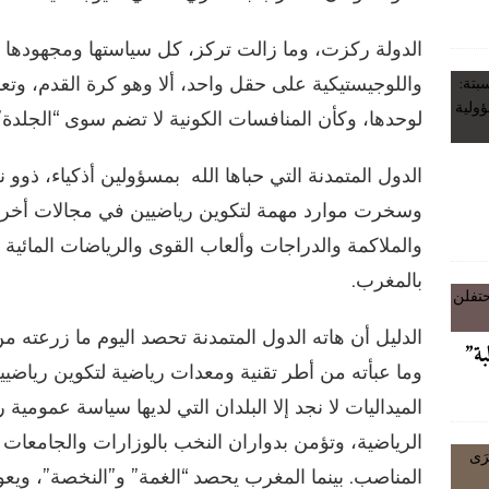
الدولة ركزت، وما زالت تركز، كل سياستها ومجهودها و
واللوجيستيكية على حقل واحد، ألا وهو كرة القدم، وت
لوحدها، وكأن المنافسات الكونية لا تضم سوى “الجلدة”
الدول المتمدنة التي حباها الله بمسؤولين أذكياء، ذوو
وسخرت موارد مهمة لتكوين رياضيين في مجالات أخرى:
والملاكمة والدراجات وألعاب القوى والرياضات المائية
بالمغرب.
الدليل أن هاته الدول المتمدنة تحصد اليوم ما زرعته من
لبة”
وما عبأته من أطر تقنية ومعدات رياضية لتكوين رياضيي
الميداليات لا نجد إلا البلدان التي لديها سياسة عموم
الرياضية، وتؤمن بدواران النخب بالوزارات والجامعا
المناصب. بينما المغرب يحصد “الغمة” و”النخصة”، ويعو