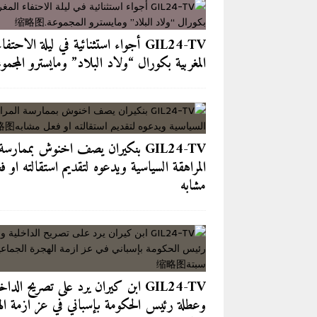
[ 2026-08-04 ]
GIL24-TV 
الجماعية نحو سبتة
GIL24-TV
GIL24-TV أجواء استثنائية في ليلة الاحتفاء
[ 2026-08-04 ]
بعد كل ما وقع في 
المغربية بكورال “ولاد البلاد” ومايسترو المجمو
آخر الأخبار/عاجل
[ 2026-08-03 ]
من مقهى لازاري إل
[ 2026-08-06 ]
احتلال الأرصفة وال
GIL24-TV بنكيران يصف اخنوش بممارسة
الحضريين
آخر الأخبار/عاجل
المراهقة السياسية ويدعوه لتقديم استقالته او ف
مشابه
GIL24-TV ابن كيران يرد على تصريح الداخ
وعطلة رئيس الحكومة بإسباني في عز ازمة ال