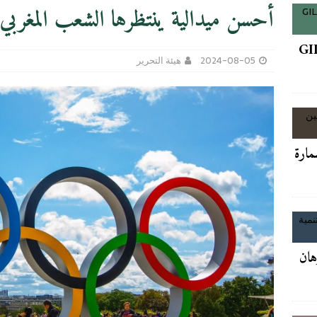
أحسن ميدالية ينتظرها الشعب المغربي.. 
GI
آخر الأخبار/عاجل
2024-08-05
هيئة التحرير
زلنا في مرحلة فتح الأظرفة»… وشركة تنصب نفسها فائزة وتبدأ الاشغال
آخر
 كأس العالم 2030 مقابل الدعم وسط أزمة الفيفا
آخر
مارة
GIL24-TV
فاعل الجمعوي السيد ميمون بشاري.
آخر الأخبار/عاجل
رهان
بنكيران يصف اخنوش بممارسة المراهقة السياسية ويدعوه لتقديم استقالته او فعل