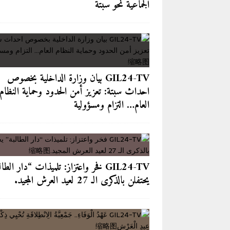
الجماعية نحو سبتة
GIL24-TV بيان وزارة الداخلية بخصوص
احداث سبتة: تعزيز أمن الحدود وحماية النظام
العام… التزام ومسؤولية
GIL24-TV فخر واعتزاز: تلميذات “دار الطا
يحتفلن بالذكرى الـ 27 لعيد العرش المجيد.