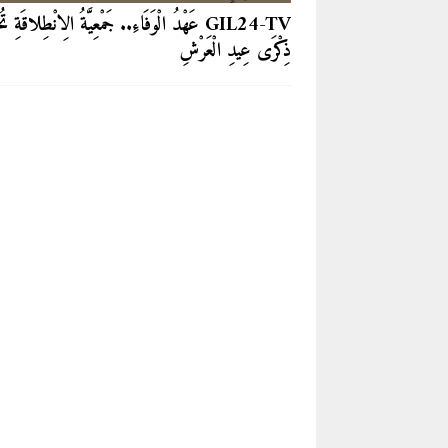
GIL24-TV عَهْدُ الْوَفَاءِ.. جَمْعِيَّةُ الِانْطِلاقَةِ تُ
ذِكْرَى عِيدِ الْعَرْشِ