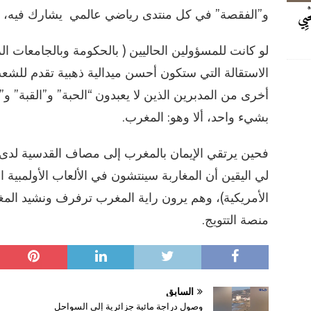
و”الفقصة” في كل منتدى رياضي عالمي يشارك فيه، من ق
حْيِي
لو كانت للمسؤولين الحاليين ( بالحكومة وبالجامعات الر
الاستقالة التي ستكون أحسن ميدالية ذهبية تقدم للش
أخرى من المدبرين الذين لا يعبدون “الحبة” و”القبة” و”ا
بشيء واحد، ألا وهو: المغرب.
فحين يرتقي الإيمان بالمغرب إلى مصاف القدسية لدى 
الأمريكية)، وهم يرون راية المغرب ترفرف ونشيد الم
منصة التتويج.
السابق
وصول دراجة مائية جزائرية إلى السواحل