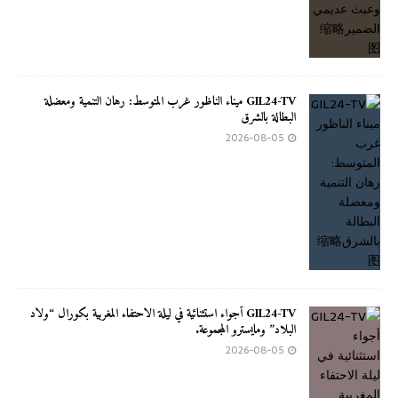
GIL24-TV ميناء الناظور غرب المتوسط: رهان التنمية ومعضلة
البطالة بالشرق
2026-08-05
GIL24-TV أجواء استثنائية في ليلة الاحتفاء المغربية بكورال “ولاد
البلاد” ومايسترو المجموعة.
2026-08-05