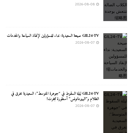
2026-08-08
GIL24-TV صيحة السعيدية: نداء للمسؤولين لإنقاذ السياحة والخدمات
2026-08-07
GIL24-TV ليلة السقوط في “جوهرة المتوسط”: السعيدية تغرق في
الظلام و”البييرمانونس” أسطورة تبخرت!
2026-08-07