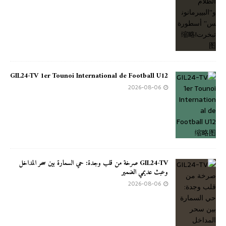
GIL24-TV 1er Tounoi International de Football U12
2026-08-06
GIL24-TV صرخة من قلب وجدة: حي السمارة بين سحر المداخل
وعبث عديمي الضمير
2026-08-06