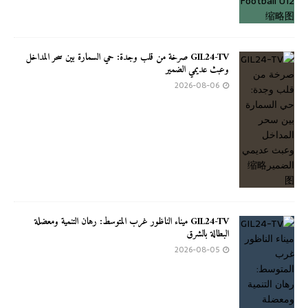
GIL24-TV صرخة من قلب وجدة: حي السمارة بين سحر المداخل
وعبث عديمي الضمير
2026-08-06
GIL24-TV ميناء الناظور غرب المتوسط: رهان التنمية ومعضلة
البطالة بالشرق
2026-08-05