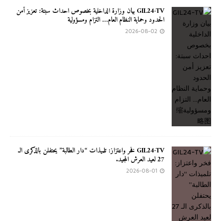
GIL24-TV بيان وزارة الداخلية بخصوص احداث سبتة: تعزيز أمن
الحدود وحماية النظام العام… التزام ومسؤولية
2026-08-02
GIL24-TV فخر واعتزاز: تلميذات “دار الطالبة” يحتفلن بالذكرى الـ
27 لعيد العرش المجيد.
2026-08-01