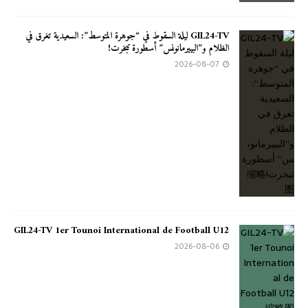
GIL24-TV ليلة السقوط في “جوهرة المتوسط”: السعيدية تغرق في
الظلام و”البييرمانونس” أسطورة تبخرت!
2026-08-07
GIL24-TV 1er Tounoi International de Football U12
2026-08-06