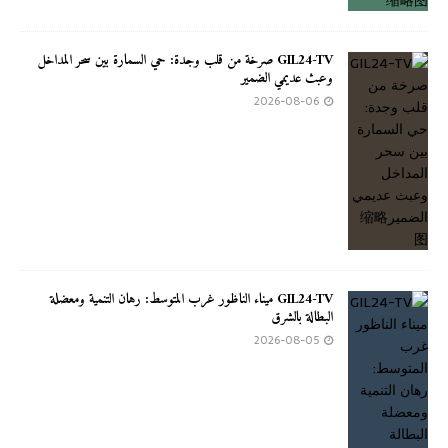
GIL24-TV صرخة من قلب وجدة: حي السمارة بين سحر المداخل
وعبث عديمي الضمير
2026-08-06
GIL24-TV ميناء الناظور غرب المتوسط: رهان التنمية ومعضلة
البطالة بالشرق
2026-08-05