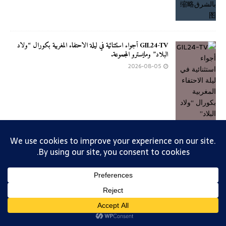
GIL24-TV أجواء استثنائية في ليلة الاحتفاء المغربية بكورال “ولاد
البلاد” ومايسترو المجموعة.
2026-08-05
تصميم 2019 - عبد العالي جابري - الهاتف 0661441451