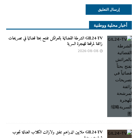
أخبار محلية ووطنية
GIL24-TV الشرطة القضائية بالعرائش تفتح بحثاً قضائياً في تصريحات
زائفة لمرشحة للهجرة السرية
2026-08-08
GIL24-TV ملايين الدراهم تنفق ولازالت الكلاب الضالة تجوب
شوارع وجدة